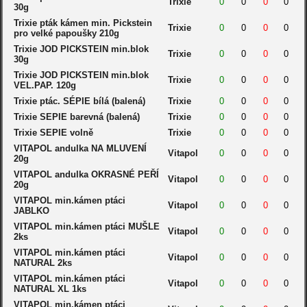
Trixie
0
0
0
0
30g
Trixie pták kámen min. Pickstein
Trixie
0
0
0
0
pro velké papoušky 210g
Trixie JOD PICKSTEIN min.blok
Trixie
0
0
0
0
30g
Trixie JOD PICKSTEIN min.blok
Trixie
0
0
0
0
VEL.PAP. 120g
Trixie ptác. SÉPIE bílá (balená)
Trixie
0
0
0
0
Trixie SEPIE barevná (balená)
Trixie
0
0
0
0
Trixie SEPIE volně
Trixie
0
0
0
0
VITAPOL andulka NA MLUVENÍ
Vitapol
0
0
0
0
20g
VITAPOL andulka OKRASNÉ PEŘÍ
Vitapol
0
0
0
0
20g
VITAPOL min.kámen ptáci
Vitapol
0
0
0
0
JABLKO
VITAPOL min.kámen ptáci MUŠLE
Vitapol
0
0
0
0
2ks
VITAPOL min.kámen ptáci
Vitapol
0
0
0
0
NATURAL 2ks
VITAPOL min.kámen ptáci
Vitapol
0
0
0
0
NATURAL XL 1ks
VITAPOL min.kámen ptáci