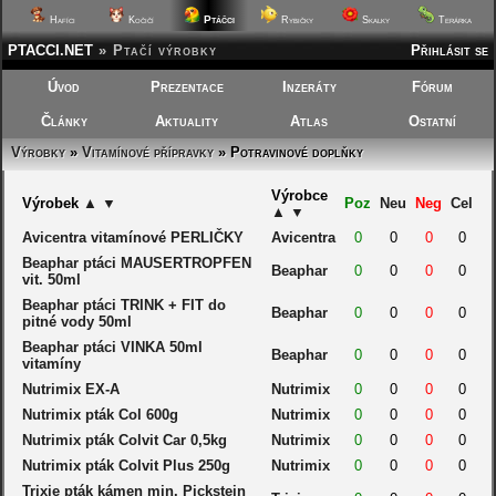
Ptáčci
Hafíci
Kočičí
Rybičky
Skalky
Terárka
PTACCI.NET
»
Ptačí výrobky
Přihlásit se
Úvod
Prezentace
Inzeráty
Fórum
Články
Aktuality
Atlas
Ostatní
Výrobky
»
Vitamínové přípravky
» Potravinové doplňky
Výrobce
Výrobek
▲
▼
Poz
Neu
Neg
Cel
▲
▼
Avicentra vitamínové PERLIČKY
Avicentra
0
0
0
0
Beaphar ptáci MAUSERTROPFEN
Beaphar
0
0
0
0
vit. 50ml
Beaphar ptáci TRINK + FIT do
Beaphar
0
0
0
0
pitné vody 50ml
Beaphar ptáci VINKA 50ml
Beaphar
0
0
0
0
vitamíny
Nutrimix EX-A
Nutrimix
0
0
0
0
Nutrimix pták Col 600g
Nutrimix
0
0
0
0
Nutrimix pták Colvit Car 0,5kg
Nutrimix
0
0
0
0
Nutrimix pták Colvit Plus 250g
Nutrimix
0
0
0
0
Trixie pták kámen min. Pickstein