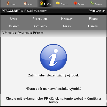
Ptáčci
Hafíci
Kočičí
Rybičky
Skalky
Terárka
PTACCI.NET
»
Ptačí výrobky
Přihlásit se
Úvod
Prezentace
Inzeráty
Fórum
Články
Aktuality
Atlas
Ostatní
Výrobky
»
Pamlsky
» Piškoty
Zatím nebyl vložen žádný výrobek
Návrat zpět na hlavní stránku výrobků
Chcete mít reklamu nebo PR článek na tomto webu?
•
Krmítka a
budky