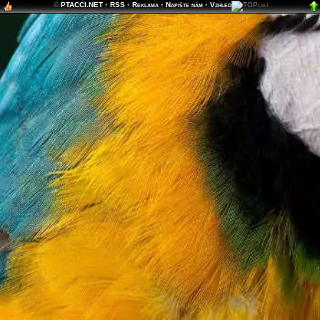
©
PTACCI.NET
•
RSS
•
Reklama
•
Napište nám
•
Vzhled