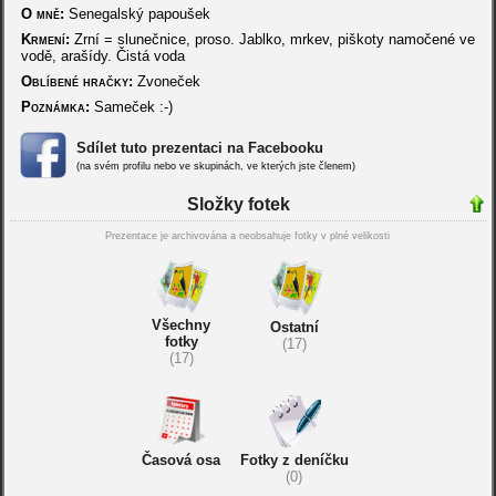
O mně:
Senegalský papoušek
Krmení:
Zrní = slunečnice, proso. Jablko, mrkev, piškoty namočené ve
vodě, arašídy. Čistá voda
Oblíbené hračky:
Zvoneček
Poznámka:
Sameček :-)
Sdílet tuto prezentaci na Facebooku
(na svém profilu nebo ve skupinách, ve kterých jste členem)
Složky fotek
Prezentace je archivována a neobsahuje fotky v plné velikosti
Všechny
Ostatní
fotky
(17)
(17)
Časová osa
Fotky z deníčku
(0)