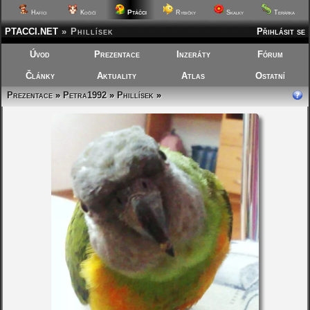
Ptáčci
Hafíci
Kočičí
Rybičky
Skalky
Terárka
PTACCI.NET
»
Phillísek
Přihlásit se
Úvod
Prezentace
Inzeráty
Fórum
Články
Aktuality
Atlas
Ostatní
Prezentace
»
Petra1992
»
Phillísek
»