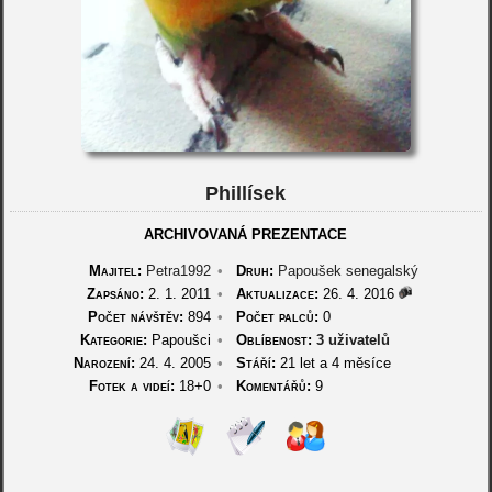
Phillísek
ARCHIVOVANÁ PREZENTACE
Majitel:
Petra1992
•
Druh:
Papoušek senegalský
Zapsáno:
2. 1. 2011
•
Aktualizace:
26. 4. 2016
Počet návštěv:
894
•
Počet palců:
0
Kategorie:
Papoušci
•
Oblíbenost:
3 uživatelů
Narození:
24. 4. 2005
•
Stáří:
21 let a 4 měsíce
Fotek a videí:
18+0
•
Komentářů:
9