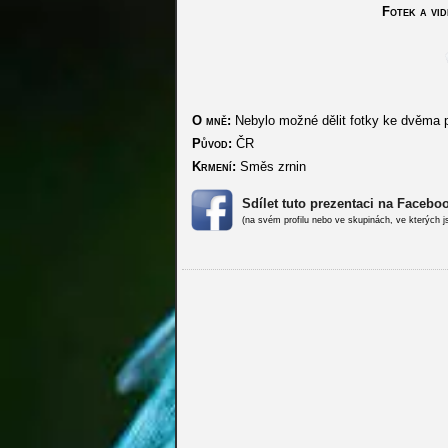
Fotek a vid
O mně:
Nebylo možné dělit fotky ke dvěma pr
Původ:
ČR
Krmení:
Směs zrnin
Sdílet tuto prezentaci na Facebo
(na svém profilu nebo ve skupinách, ve kterých j