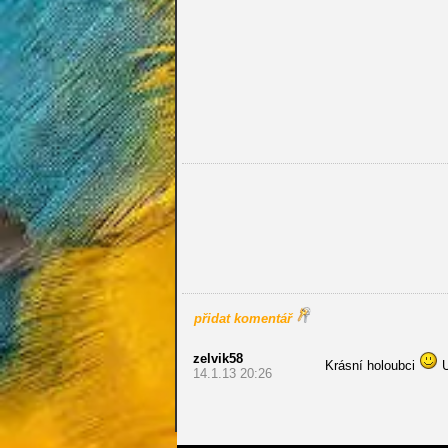
přidat komentář
zelvik58
Krásní holoubci
U
14.1.13 20:26