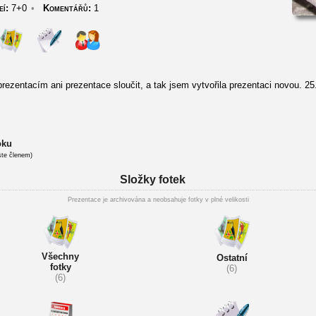
eí:
7+0
•
Komentářů:
1
ezentacím ani prezentace sloučit, a tak jsem vytvořila prezentaci novou. 25
oku
ste členem)
Složky fotek
Prezentace je archivována a neobsahuje fotky v plné velikosti
Všechny
Ostatní
fotky
(6)
(6)