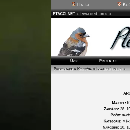
Hafíci
Koč
PTACCI.NET
»
Invalidní holubi
Úvod
Prezentace
Prezentace
»
Kristýna
»
Invalidní holubi
»
AR
Majitel:
K
Zapsáno:
28. 10
Počet návš
Kategorie:
Měk
Narození:
28. 10