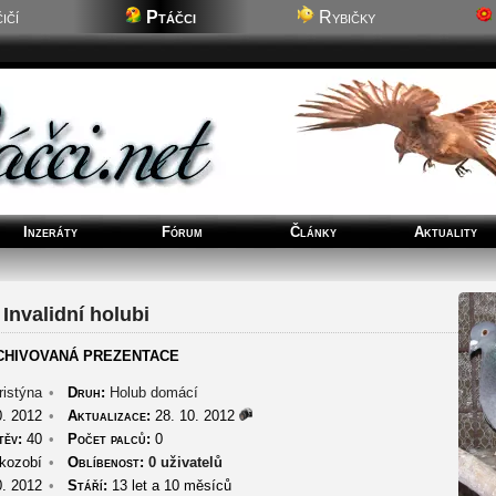
ičí
Ptáčci
Rybičky
Inzeráty
Fórum
Články
Aktuality
Invalidní holubi
CHIVOVANÁ PREZENTACE
ristýna
•
Druh:
Holub domácí
. 2012
•
Aktualizace:
28. 10. 2012
těv:
40
•
Počet palců:
0
kozobí
•
Oblíbenost:
0 uživatelů
. 2012
•
Stáří:
13 let a 10 měsíců