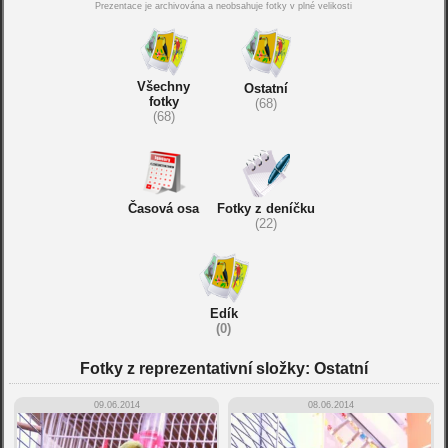
Prezentace je archivována a neobsahuje fotky v plné velikosti
Všechny
Ostatní
fotky
(68)
(68)
Časová osa
Fotky z deníčku
(22)
Edík
(0)
Fotky z reprezentativní složky: Ostatní
09.06.2014
08.06.2014