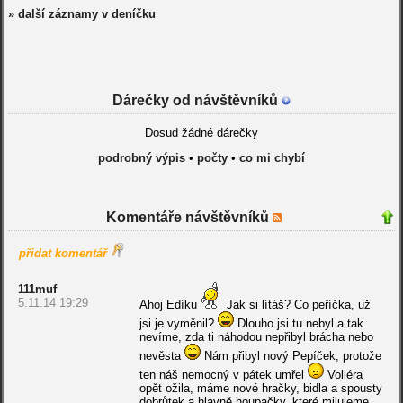
» další záznamy v deníčku
Dárečky od návštěvníků
Dosud žádné dárečky
podrobný výpis
•
počty
•
co mi chybí
Komentáře návštěvníků
přidat komentář
111muf
5.11.14 19:29
Ahoj Edíku
Jak si lítáš? Co peříčka, už
jsi je vyměnil?
Dlouho jsi tu nebyl a tak
nevíme, zda ti náhodou nepřibyl brácha nebo
nevěsta
Nám přibyl nový Pepíček, protože
ten náš nemocný v pátek umřel
Voliéra
opět ožila, máme nové hračky, bidla a spousty
dobrůtek a hlavně houpačky, které milujeme.