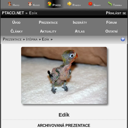
Ptáčci
Hafíci
Kočičí
Rybičky
Skalky
Terárka
PTACCI.NET
»
Edík
Přihlásit se
Úvod
Prezentace
Inzeráty
Fórum
Články
Aktuality
Atlas
Ostatní
Prezentace
»
štěpina
»
Edík
»
Edík
ARCHIVOVANÁ PREZENTACE