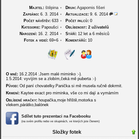
Majitel:
štěpina
•
Druh:
Agapornis fišeri
Zapsáno:
6. 3. 2014
•
Aktualizace:
9. 6. 2014
Počet návštěv:
633
•
Počet palců:
0
Kategorie:
Papoušci
•
Oblíbenost:
2 uživatelů
Narození:
16. 2. 2014
•
Stáří:
12 let a 6 měsíců
Fotek a videí:
69+6
•
Komentářů:
10
O mně:
16.2.2014 :Jsem malé miminko :-).
1.5.2014: vyvíjím se a zlobím,čeká mě puberta :-)
Původ:
Od paní chovatelky.Panička si mě musela ručně dokrmit.
Krmení:
Kaytee exact pro miminka, vše co mi dají a vymámím
Oblíbené hračky:
houpačka,moje hřiště,motorka s
vlekem,párátko,balónek
Sdílet tuto prezentaci na Facebooku
(na svém profilu nebo ve skupinách, ve kterých jste členem)
Složky fotek