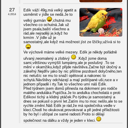
27
Edík váží 49g,má velký apetit a
usměrnit v jídle se nedá.Je to
4.2014
velký gurmán
,chutná mu
všechno co ochutná.Jak už
jsem psala,baští všechno a
rád,ale nejraději je,když ho
krmím .V jídle už je
samostatný,ale když má možnost jíst ze lžičky,užívá si to
.
Ve výchově máme velké mezery. Edík je někdy pořádně
uřvaný,neomalený a zlobivý
.Když jsme doma
sami,většinou vymýšlí lumpárny,ale je poslušný .To se
mění v okamžiku,když přijde návštěva.Začne být útočný a
zákeřný.Nejdřív jako by nic přilítne pozdravit dotyčného,ten
nic netušíc se mu to snaží opětovat a nakonec to
schytá.Návštěvy odcházejí a mají poštípané uši,ruce a v
jednom případě i rty.Tak to všechno umí náš Edík.
Před týdnem jsem domů přinesla na dokrmení pro rodiče
malého anduláka Pupíčka.Je to andulka chocholatá o proti
Edíkovi tichý a klidný ptáček.Po týdnu je samostatný a
dnes se pokusil o první let.Zatím mu to moc nešlo,ale to se
rychle změní.Náš Edík je rád,že má společníka vedle v
kleci.Chodí ho okukovat,provokovat a při jedné příležitosti
by ho byl i uštípal ze samé radosti.Proto si dělají
společnost na dálku a vždy je jeden v kleci.