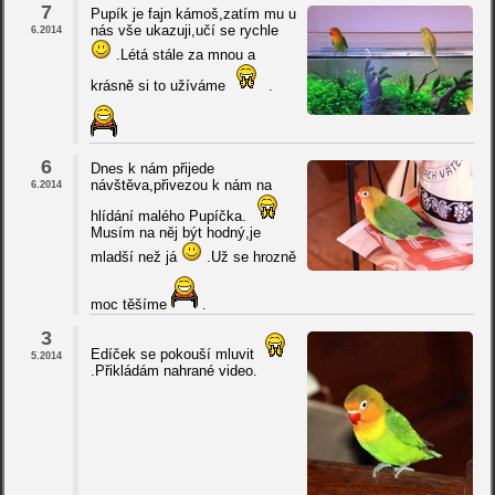
7
Pupík je fajn kámoš,zatím mu u
nás vše ukazuji,učí se rychle
6.2014
.Létá stále za mnou a
krásně si to užíváme
.
6
Dnes k nám přijede
návštěva,přivezou k nám na
6.2014
hlídání malého Pupíčka.
Musím na něj být hodný,je
mladší než já
.Už se hrozně
moc těšíme
.
3
Edíček se pokouší mluvit
5.2014
.Přikládám nahrané video.