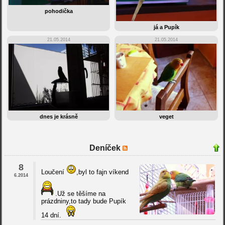
pohodička
já a Pupík
21.05.2014
21.05.2014
dnes je krásně
veget
Deníček
8
Loučení
,byl to fajn víkend
6.2014
.Už se těšíme na
prázdniny,to tady bude Pupík
14 dní.