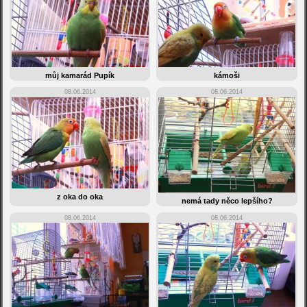
můj kamarád Pupík
kámoši
08.06.2014
08.06.2014
z oka do oka
nemá tady něco lepšího?
08.06.2014
08.06.2014