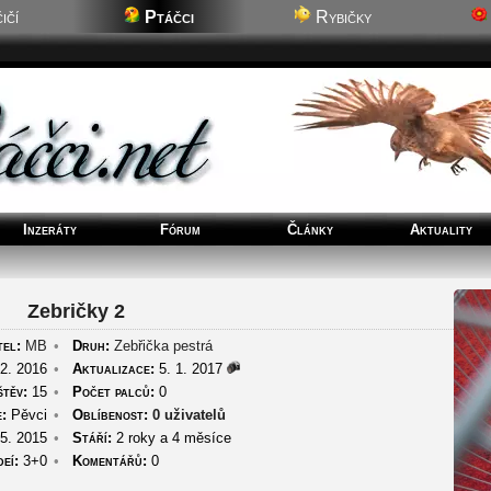
ičí
Ptáčci
Rybičky
Inzeráty
Fórum
Články
Aktuality
Zebričky 2
tel:
MB
•
Druh:
Zebřička pestrá
2. 2016
•
Aktualizace:
5. 1. 2017
štěv:
15
•
Počet palců:
0
:
Pěvci
•
Oblíbenost:
0 uživatelů
5. 2015
•
Stáří:
2 roky a 4 měsíce
deí:
3+0
•
Komentářů:
0