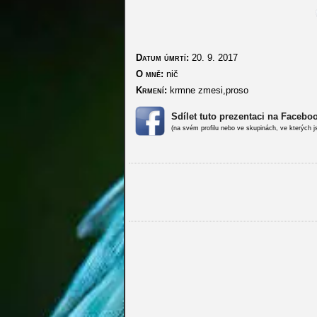
Datum úmrtí:
20. 9. 2017
O mně:
nič
Krmení:
krmne zmesi,proso
Sdílet tuto prezentaci na Facebo
(na svém profilu nebo ve skupinách, ve kterých j