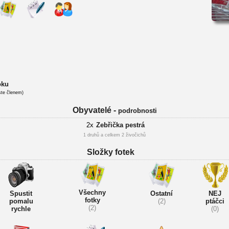
oku
ste členem)
Obyvatelé -
podrobnosti
2x
Zebřička pestrá
1 druhů a celkem 2 živočichů
Složky fotek
Všechny
Spustit
Ostatní
NEJ
fotky
pomalu
(2)
ptáčci
(2)
rychle
(0)