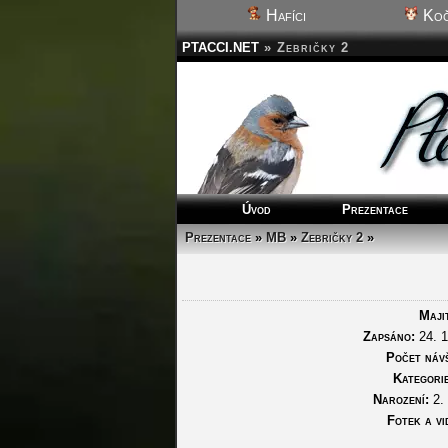
Hafíci
Koč
PTACCI.NET
»
Zebričky 2
Úvod
Prezentace
Prezentace
»
MB
»
Zebričky 2
»
Maji
Zapsáno:
24. 1
Počet náv
Kategorie
Narození:
2. 
Fotek a vi