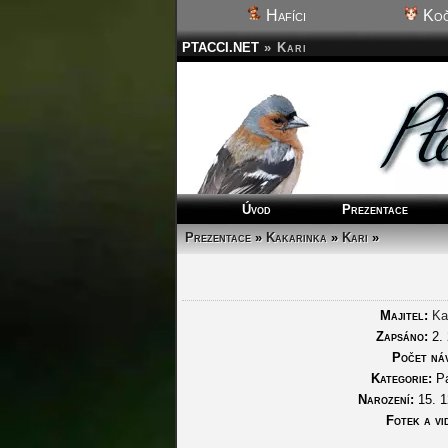
Hafíci
Koč
PTACCI.NET
»
Kari
Úvod
Prezentace
Prezentace
»
Kakarinka
»
Kari
»
Majitel:
Ka
Zapsáno:
2. 
Počet náv
Kategorie:
Pa
Narození:
15. 1
Fotek a vid