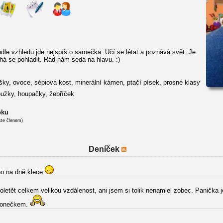
dle vzhledu jde nejspíš o samečka. Učí se létat a poznává svět. Je
há se pohladit. Rád nám sedá na hlavu. :)
ky, ovoce, sépiová kost, minerální kámen, ptačí písek, prosné klasy
oužky, houpačky, žebříček
oku
ste členem)
Deníček
ho na dně klece
letět celkem velikou vzdálenost, ani jsem si tolik nenamlel zobec. Panička 
zvonečkem.