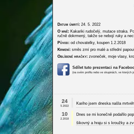
Datum úmrtí:
24. 5. 2022
O mně:
Kakariki rudočelý, mutace straka. Po
ručně dokrmený, takže se nebojí ruky a nec
Původ:
od chovatelky, koupen 1.2.2018
Krmení:
směs zrní pro malé a střední papouš
Oblíbené hračky:
zvoneček, moje vlasy, kr
Sdílet tuto prezentaci na Facebo
(na svém profilu nebo ve skupinách, ve kterých j
24
Kariho jsem dneska našla mrtvé
5.2022
10
Dnes se mi konečně podařilo popo
2.2018
šikovný a hraju si s kroužky a 