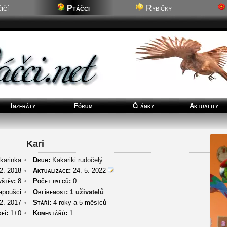
ičí
Ptáčci
Rybičky
Inzeráty
Fórum
Články
Aktuality
Kari
karinka
•
Druh:
Kakariki rudočelý
2. 2018
•
Aktualizace:
24. 5. 2022
štěv:
8
•
Počet palců:
0
poušci
•
Oblíbenost:
1 uživatelů
2. 2017
•
Stáří:
4 roky a 5 měsíců
eí:
1+0
•
Komentářů:
1