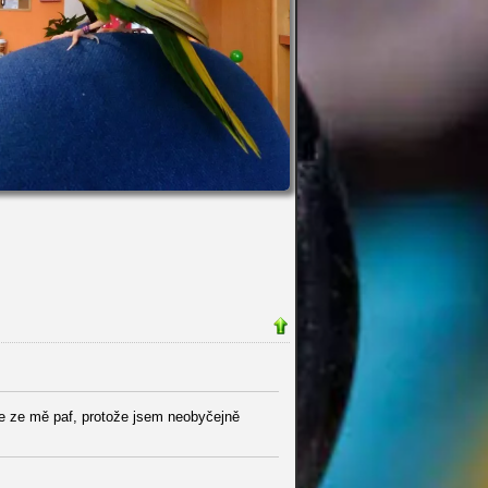
je ze mě paf, protože jsem neobyčejně