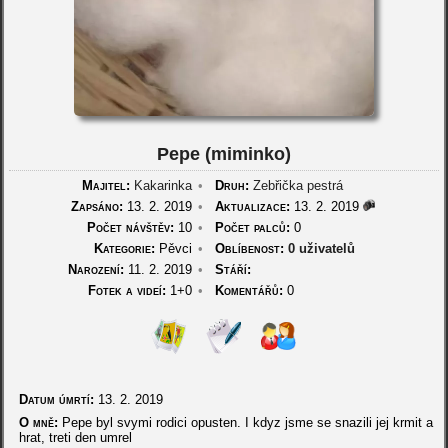
Pepe (miminko)
Majitel:
Kakarinka
•
Druh:
Zebřička pestrá
Zapsáno:
13. 2. 2019
•
Aktualizace:
13. 2. 2019
Počet návštěv:
10
•
Počet palců:
0
Kategorie:
Pěvci
•
Oblíbenost:
0 uživatelů
Narození:
11. 2. 2019
•
Stáří:
Fotek a videí:
1+0
•
Komentářů:
0
Datum úmrtí:
13. 2. 2019
O mně:
Pepe byl svymi rodici opusten. I kdyz jsme se snazili jej krmit a
hrat, treti den umrel