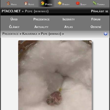
Ptáčci
Hafíci
Kočičí
Rybičky
Skalky
Terárka
PTACCI.NET
»
Pepe (miminko)
Přihlásit se
Úvod
Prezentace
Inzeráty
Fórum
Články
Aktuality
Atlas
Ostatní
Prezentace
»
Kakarinka
»
Pepe (miminko)
»