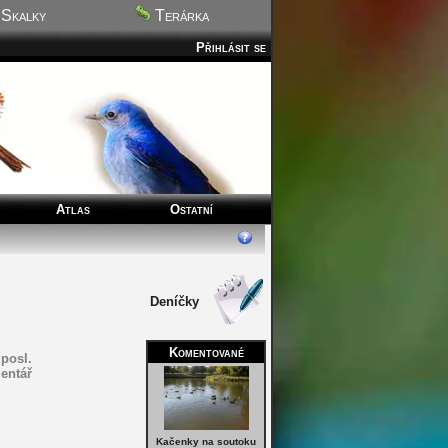
Skalky
Terárka
Přihlásit se
Atlas
Ostatní
Deníčky
Komentované
posl.
entář
Kačenky na soutoku