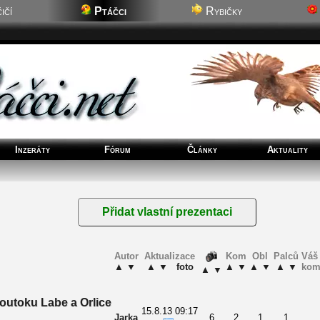
ičí
Ptáčci
Rybičky
Inzeráty
Fórum
Články
Aktuality
Autor
Aktualizace
Kom
Obl
Palců
Váš 
▲
▼
▲
▼
foto
▲
▼
▲
▼
▲
▼
kom
▲
▼
outoku Labe a Orlice
15.8.13 09:17
Jarka
6
2
1
1