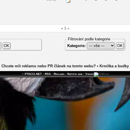
» 1 «
Filtrování podle kategorie
Kategorie:
Chcete mít reklamu nebo PR článek na tomto webu?
•
Krmítka a budky
©
PTACCI.NET
•
RSS
•
Reklama
•
Napište nám
•
Vzhled