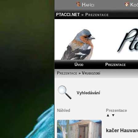
Hafíci
Koč
PTACCI.NET
»
Prezentace
Úvod
Prezentace
Prezentace
» Vrubozobí
Vyhledávání
Náhled
Prezentace
▲
▼
kačer Hauvar