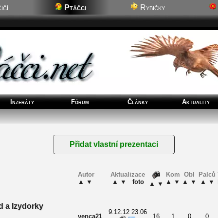
ičí
Ptáčci
Rybičky
Inzeráty
Fórum
Články
Aktuality
Autor
Aktualizace
Kom
Obl
Palců
▲
▼
▲
▼
foto
▲
▼
▲
▼
▲
▼
▲
▼
d a Izydorky
9.12.12 23:06
venca21
16
1
0
0