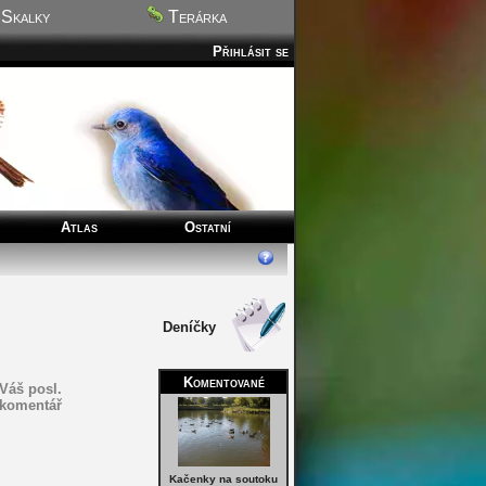
Skalky
Terárka
Přihlásit se
Atlas
Ostatní
Deníčky
Komentované
Váš posl.
komentář
Kačenky na soutoku