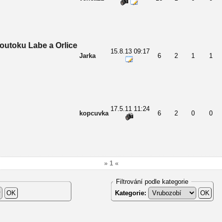
outoku Labe a Orlice
15.8.13 09:17
Jarka
6
2
1
1
17.5.11 11:24
kopcuvka
6
2
0
0
» 1 «
Filtrování podle kategorie
Kategorie: