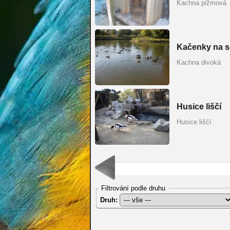
Kachna pižmová
Kačenky na s
Kachna divoká
Husice liščí
Husice liščí
Filtrování podle druhu
Druh: