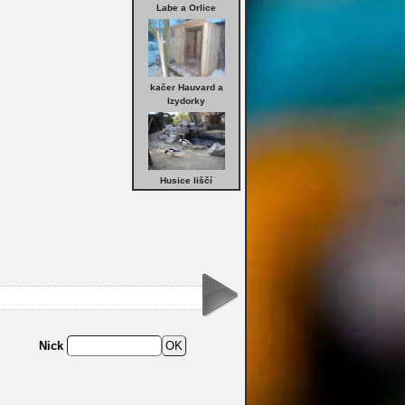
Labe a Orlice
kačer Hauvard a
Izydorky
Husice liščí
Nick