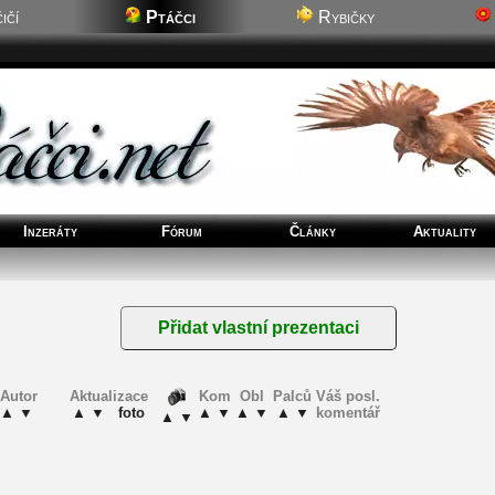
ičí
Ptáčci
Rybičky
Inzeráty
Fórum
Články
Aktuality
Autor
Aktualizace
Kom
Obl
Palců
Váš posl.
▲
▼
▲
▼
foto
▲
▼
▲
▼
▲
▼
komentář
▲
▼