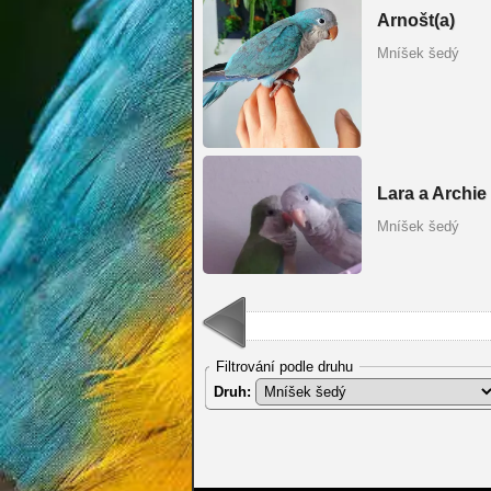
Arnošt(a)
Mníšek šedý
Lara a Archie
Mníšek šedý
Filtrování podle druhu
Druh: