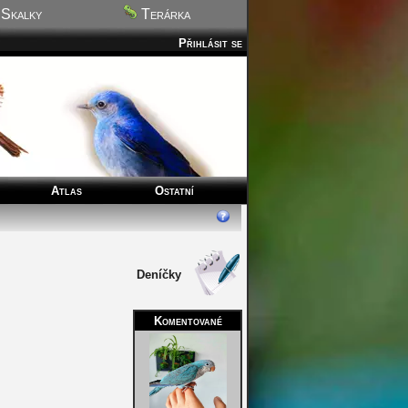
Skalky
Terárka
Přihlásit se
Atlas
Ostatní
Deníčky
Komentované