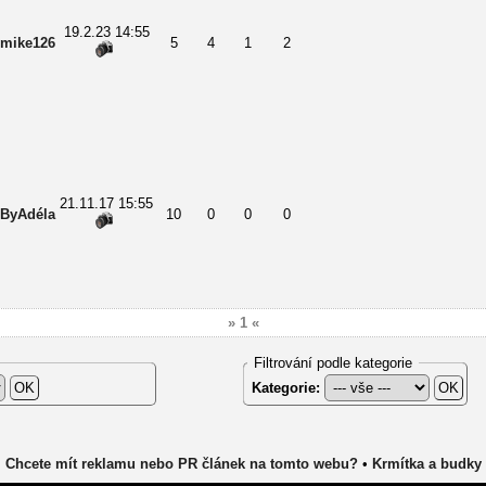
19.2.23 14:55
mike126
5
4
1
2
21.11.17 15:55
ByAdéla
10
0
0
0
» 1 «
Filtrování podle kategorie
Kategorie:
Chcete mít reklamu nebo PR článek na tomto webu?
•
Krmítka a budky