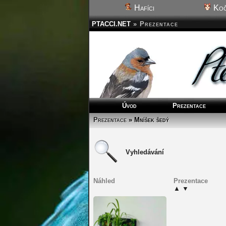
Hafíci
Koč
PTACCI.NET
»
Prezentace
Úvod
Prezentace
Prezentace
» Mníšek šedý
Vyhledávání
Náhled
Prezentace
▲
▼