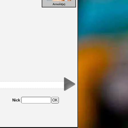
Arnošt(a)
Nick