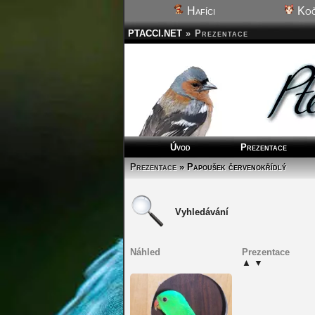
Hafíci
Koč
PTACCI.NET
»
Prezentace
Úvod
Prezentace
Prezentace
» Papoušek červenokřídlý
Vyhledávání
Náhled
Prezentace
▲
▼