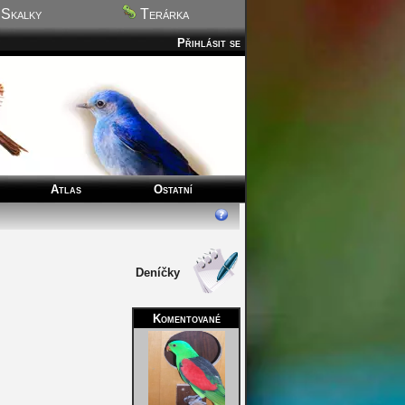
Skalky
Terárka
Přihlásit se
Atlas
Ostatní
Deníčky
Komentované