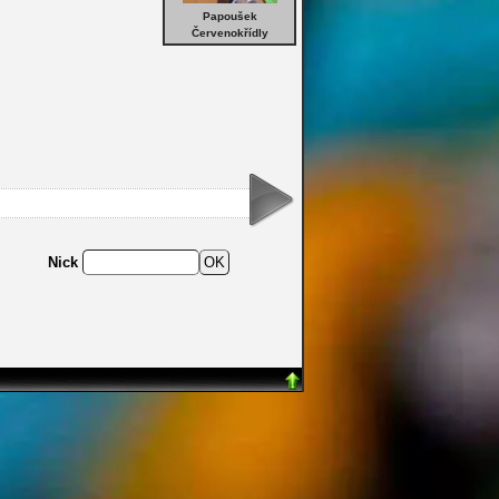
Papoušek
Červenokřídly
Nick