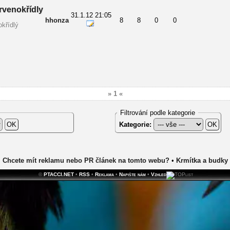
venokřídly
31.1.12 21:05
hhonza
8
8
0
0
křídlý
» 1 «
Filtrování podle kategorie
Kategorie:
Chcete mít reklamu nebo PR článek na tomto webu?
•
Krmítka a budky
©
PTACCI.NET
•
RSS
•
Reklama
•
Napište nám
•
Vzhled