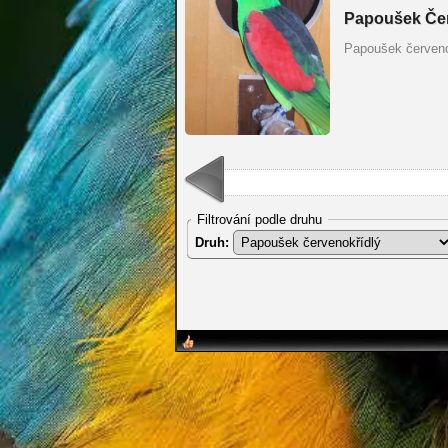
Papoušek Čer
Papoušek červeno
Filtrování podle druhu
Druh: