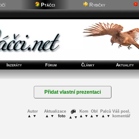
ičí
Ptáčci
Rybičky
Inzeráty
Fórum
Články
Aktuality
Autor
Aktualizace
Kom
Obl
Palců
Váš posl.
▲
▼
▲
▼
foto
▲
▼
▲
▼
▲
▼
komentář
▲
▼