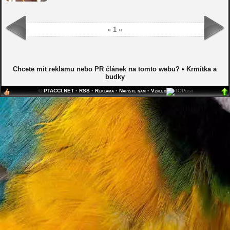
» 1 «
Chcete mít reklamu nebo PR článek na tomto webu?
•
Krmítka a
budky
©
PTACCI.NET
•
RSS
•
Reklama
•
Napište nám
•
Vzhled