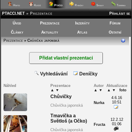
Ptáčci
Hafíci
Kočičí
Rybičky
Skalky
Terárka
PTACCI.NET
»
Prezentace
Přihlásit se
Úvod
Prezentace
Inzeráty
Fórum
Články
Aktuality
Atlas
Ostatní
Prezentace
» Chůvička japonská
Vyhledávání
Deníčky
Náhled
Prezentace
Autor
Aktualizace
▲
▼
▲
▼
▲
▼
foto
Chůvičky
4.6.16
10:51
Nurka
Chůvička japonská
Tmavička a
12.2.12
Světloš (a Očko)
01:06
Fructa
Chůvička japonská