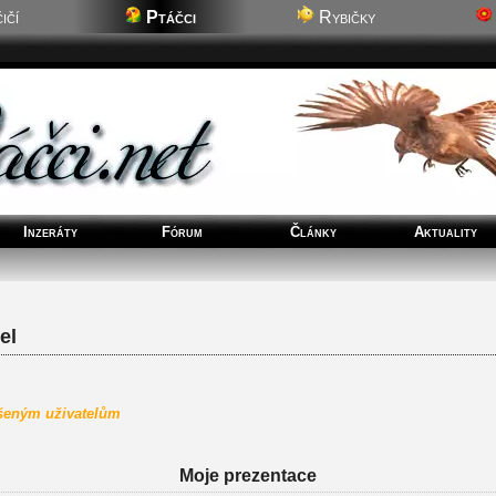
ičí
Ptáčci
Rybičky
Inzeráty
Fórum
Články
Aktuality
el
ášeným uživatelům
Moje prezentace