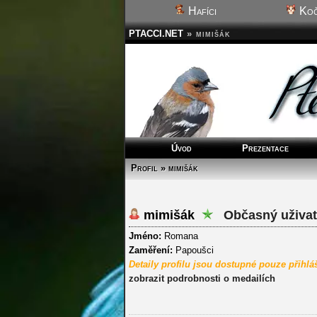
Hafíci
Koč
PTACCI.NET
»
mimišák
Úvod
Prezentace
Profil » mimišák
mimišák
Občasný uživat
Jméno:
Romana
Zaměření:
Papoušci
Detaily profilu jsou dostupné pouze přihl
zobrazit podrobnosti o medailích