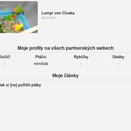
Lumpi von Cloaka
24.2.2010
Moje profily na všech partnerských webech
Kočičí
Ptáčci
Rybičky
Skalky
-
mimišák
-
-
Moje články
Jak si (ne) pořídit ptáky