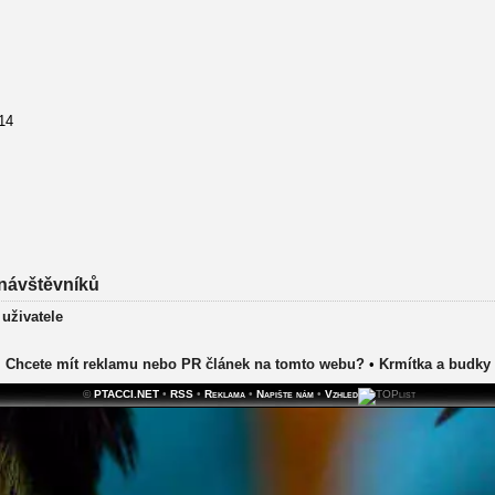
14
návštěvníků
 uživatele
Chcete mít reklamu nebo PR článek na tomto webu?
•
Krmítka a budky
©
PTACCI.NET
•
RSS
•
Reklama
•
Napište nám
•
Vzhled