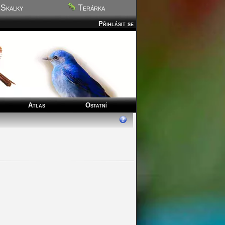
Skalky
Terárka
Přihlásit se
Atlas
Ostatní