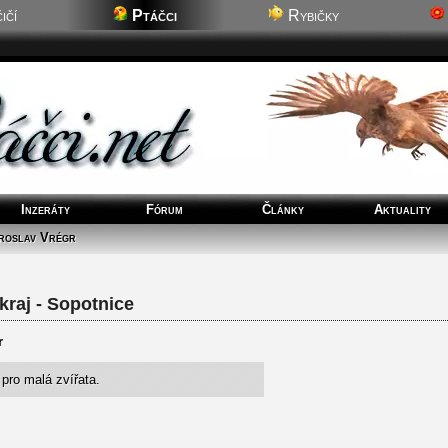
ičí
Ptáčci
Rybičky
Inzeráty
Fórum
Články
Aktuality
roslav Vrégr
raj - Sopotnice
r
 pro malá zvířata.