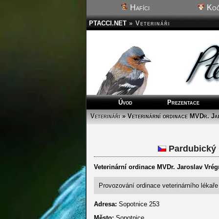
Hafíci
Koč
PTACCI.NET
»
Veterináři
Úvod
Prezentace
Veterináři
» Veterinární ordinace MVDr. Ja
Pardubický k
Veterinární ordinace MVDr. Jaroslav Vrég
Provozování ordinace veterinárního lékaře
Adresa:
Sopotnice 253
Město:
Sopotnice