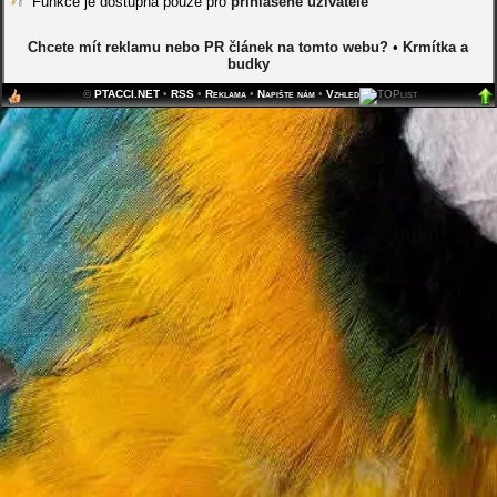
Funkce je dostupná pouze pro
přihlášené uživatele
Chcete mít reklamu nebo PR článek na tomto webu?
•
Krmítka a
budky
©
PTACCI.NET
•
RSS
•
Reklama
•
Napište nám
•
Vzhled