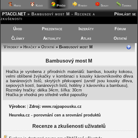
Ptáčci
Hafíci
Kočičí
Rybičky
Skalky
Terárka
PTACCI.NET
»
Bambusový most M - Recenze a
Přihlásit se
zkušenosti
Úvod
Prezentace
Inzeráty
Fórum
Články
Aktuality
Atlas
Ostatní
Výrobky
»
Hračky
»
Ostatní
» Bambusový most M
Bambusový most M
Hračka je vyrobena z přírodních materiálů: bambus, kousky kokosu,
velmi oblíbené žvýkačky v kombinaci s kousky kávovníkového dřeva
a banánových listů, skrytých překvapení (uvnitř jsou kousky dřeva,
sepiových kostí, banánových listů, hobliny z kávovníku a bambusu),
Rozměry hračky: délka 34cm, šířka: 30cm
Hračka je vhodná pro středně velké papoušky
Výrobce:
|
Zdroj:
www.rajpapousku.cz
Heureka.cz - porovnání cen a srovnání produktů
Recenze a zkušenosti uživatelů