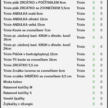
Trixie pták ZRCÁTKO s POČÍTADLEM 8cm
Trixie
0
0
Trixie pták ZRCÁTKO se ZVONEČKEM 5,5cm
Trixie
0
0
Trixie ANDULKA malá 8cm
Trixie
0
0
Trixie ANDULKA střední 12cm
Trixie
0
0
Trixie ANDULKA velká 15cm
Trixie
0
0
Trixie Koule se zvonečkem 7cm
Trixie
0
0
Trixie pt. závěsný bavl. KRUH s dřevěn. koulí
Trixie
0
0
16cm
Trixie pt. závěsný bavl. KRUH s dřevěn. koulí
Trixie
0
0
24cm
Trixie Ptáček v budce(playboy) 12cm
Trixie
0
0
Trixie Tři koule se zvonečkem 16cm
Trixie
0
0
Trixie ZRCÁTKO 5,5 cm
Trixie
0
0
Trixie Zrcátko lucerna se zvonečkem 6cm
Trixie
0
0
Trixie zrcátko SRDÍČKO se zvonečkem 8,5 cm
Trixie
0
0
Miska kokos
0
0
Ratanové kuličky M
0
0
Ratanové kuličky S
0
0
Veselé špalíky
0
0
Žvýkačky z džungle
0
0