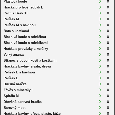
Plastová koule
0
0
Hračka pro lepší zobák L
0
0
Cactus Beak XL
0
0
Pelíšek M
0
0
Pelíšek M s bavlnou
0
0
Bota s kostkami
0
0
Bláznivá koule s rolničkou
0
0
Bláznivé koule s rolničkami
0
0
Hračka s provázky a korálky
0
0
Velký ananas
0
0
Střapec s buvolí kostí a kostkami
0
0
Hračka z bavlny, sisalu, dřeva
0
0
Pelíšek L s bavlnou
0
0
Pelíšek L
0
0
Brusná hračka
0
0
Závěs s minerály L
0
0
Spirála M
0
0
Dřevěná barevná hračka
0
0
Barevný most
0
0
Hračka z bavlny, dřeva, plastu, kůže
0
0