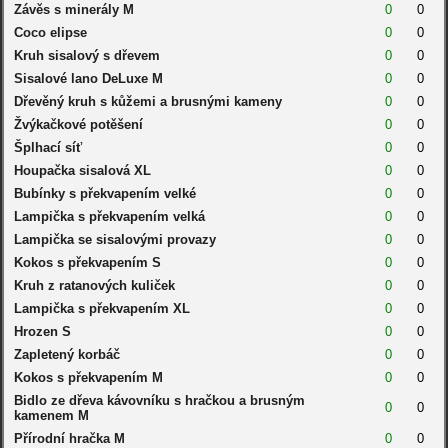
Závěs s minerály M
0
0
Coco elipse
0
0
Kruh sisalový s dřevem
0
0
Sisalové lano DeLuxe M
0
0
Dřevěný kruh s kůžemi a brusnými kameny
0
0
Žvýkačkové potěšení
0
0
Šplhací síť
0
0
Houpačka sisalová XL
0
0
Bubínky s překvapením velké
0
0
Lampička s překvapením velká
0
0
Lampička se sisalovými provazy
0
0
Kokos s překvapením S
0
0
Kruh z ratanových kuliček
0
0
Lampička s překvapením XL
0
0
Hrozen S
0
0
Zapletený korbáč
0
0
Kokos s překvapením M
0
0
Bidlo ze dřeva kávovníku s hračkou a brusným
0
0
kamenem M
Přírodní hračka M
0
0