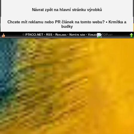
Návrat zpět na hlavní stránku výrobků
Chcete mít reklamu nebo PR článek na tomto webu?
•
Krmítka a
budky
©
PTACCI.NET
•
RSS
•
Reklama
•
Napište nám
•
Vzhled