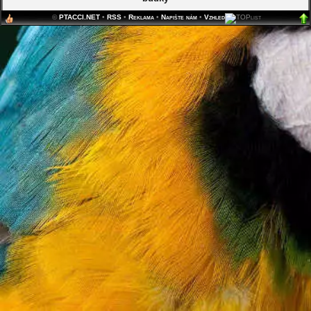
©
PTACCI.NET
•
RSS
•
Reklama
•
Napište nám
•
Vzhled