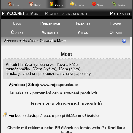
Ptáčci
Hafíci
Kočičí
Rybičky
Skalky
Terárka
PTACCI.NET
»
Most - Recenze a zkušenosti
Přihlásit se
Úvod
Prezentace
Inzeráty
Fórum
Články
Aktuality
Atlas
Ostatní
Výrobky
»
Hračky
»
Ostatní
» Most
Most
Přírodní hračka vyrobená ze dřeva a kůže
rozměr hračky: 56cm (výška), 13cm (šířka)
hračka je vhodná i pro konzervativnější papoušky
Výrobce:
|
Zdroj:
www.rajpapousku.cz
Heureka.cz - porovnání cen a srovnání produktů
Recenze a zkušenosti uživatelů
Funkce je dostupná pouze pro
přihlášené uživatele
Chcete mít reklamu nebo PR článek na tomto webu?
•
Krmítka a
budky