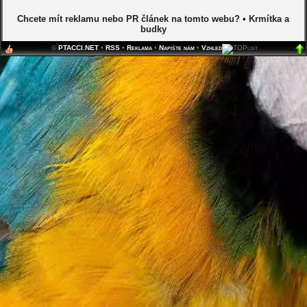
Chcete mít reklamu nebo PR článek na tomto webu?
•
Krmítka a
budky
©
PTACCI.NET
•
RSS
•
Reklama
•
Napište nám
•
Vzhled