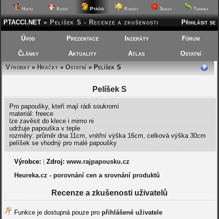
Ptáčci
Hafíci
Kočičí
Rybičky
Skalky
Terárka
PTACCI.NET
»
Pelíšek S - Recenze a zkušenosti
Přihlásit se
Úvod
Prezentace
Inzeráty
Fórum
Články
Aktuality
Atlas
Ostatní
Výrobky
»
Hračky
»
Ostatní
» Pelíšek S
Pelíšek S
Pro papoušky, kteří mají rádi soukromí
materiál: freece
lze zavěsit do klece i mimo ni
udržuje papouška v teple
rozměry: průměr dna 11cm, vnitřní výška 16cm, celková výška 30cm
pelíšek se vhodný pro malé papoušky
Výrobce:
|
Zdroj:
www.rajpapousku.cz
Heureka.cz - porovnání cen a srovnání produktů
Recenze a zkušenosti uživatelů
Funkce je dostupná pouze pro
přihlášené uživatele