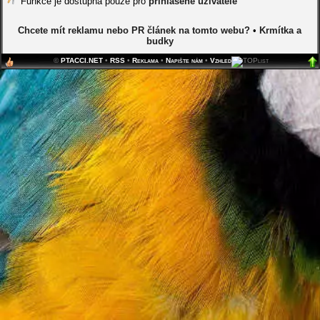
Funkce je dostupná pouze pro
přihlášené uživatele
Chcete mít reklamu nebo PR článek na tomto webu?
•
Krmítka a
budky
©
PTACCI.NET
•
RSS
•
Reklama
•
Napište nám
•
Vzhled