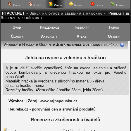
Ptáčci
Hafíci
Kočičí
Rybičky
Skalky
Terárka
PTACCI.NET
»
Jehla na ovoce a zeleninu s hračkou -
Přihlásit se
Recenze a zkušenosti
Úvod
Prezentace
Inzeráty
Fórum
Články
Aktuality
Atlas
Ostatní
Výrobky
»
Hračky
»
Ostatní
» Jehla na ovoce a zeleninu s hračkou
Jehla na ovoce a zeleninu s hračkou
A je tu další skvěle vymyšlený špíz na ovoce, zeleninu a sušené
ovoce kombinovaný s dřevěnou hračkou na okus pro Vašeho
papouška!!
Materiál: hračka je vyrobena z přírodního materiálu - dřeva
jehla na hračku - nerez
Rozměry hračky: 48cm délka ( hračka 28cm, jehla 20cm)
Výrobce:
|
Zdroj:
www.rajpapousku.cz
Heureka.cz - porovnání cen a srovnání produktů
Recenze a zkušenosti uživatelů