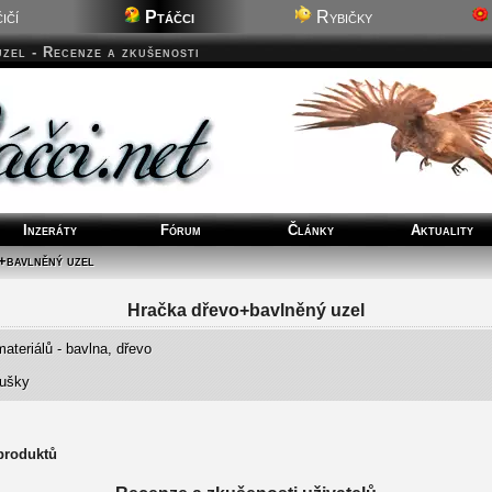
ičí
Ptáčci
Rybičky
zel - Recenze a zkušenosti
Inzeráty
Fórum
Články
Aktuality
+bavlněný uzel
Hračka dřevo+bavlněný uzel
materiálů - bavlna, dřevo
oušky
 produktů