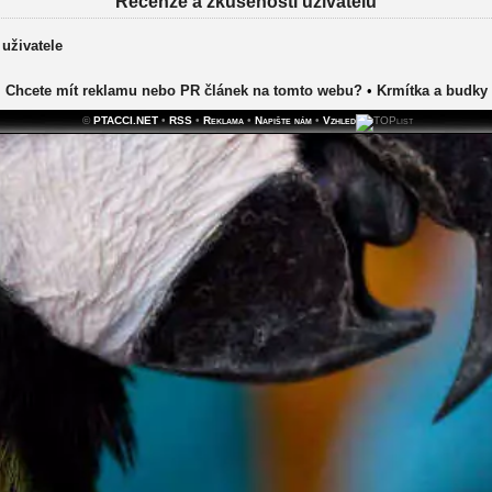
Recenze a zkušenosti uživatelů
 uživatele
Chcete mít reklamu nebo PR článek na tomto webu?
•
Krmítka a budky
©
PTACCI.NET
•
RSS
•
Reklama
•
Napište nám
•
Vzhled