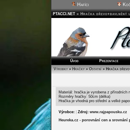
Hafíci
Koč
PTACCI.NET
»
Hračka dřevo+bavlněný u
Úvod
Prezentace
Výrobky
»
Hračky
»
Ostatní
» Hračka dřevo
Materiál: hračka je vyrobena z přírodních 
Rozměry hračky: 50cm (délka)
Hračka je vhodná pro střední a velké pap
Výrobce:
|
Zdroj:
www.rajpapousku.cz
Heureka.cz - porovnání cen a srovnání