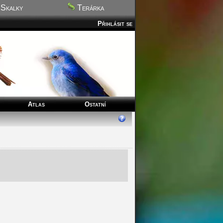
Skalky
Terárka
Přihlásit se
Atlas
Ostatní