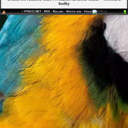
budky
©
PTACCI.NET
•
RSS
•
Reklama
•
Napište nám
•
Vzhled