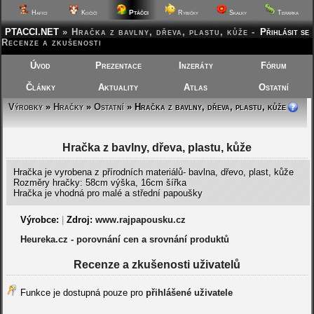
Ptáčci
Hafíci
Kočičí
Rybičky
Skalky
Terárka
PTACCI.NET
»
Hračka z bavlny, dřeva, plastu, kůže -
Přihlásit se
Recenze a zkušenosti
Úvod
Prezentace
Inzeráty
Fórum
Články
Aktuality
Atlas
Ostatní
Výrobky
»
Hračky
»
Ostatní
» Hračka z bavlny, dřeva, plastu, kůže
Hračka z bavlny, dřeva, plastu, kůže
Hračka je vyrobena z přírodních materiálů- bavlna, dřevo, plast, kůže
Rozměry hračky: 58cm výška, 16cm šířka
Hračka je vhodná pro malé a střední papoušky
Výrobce:
|
Zdroj:
www.rajpapousku.cz
Heureka.cz - porovnání cen a srovnání produktů
Recenze a zkušenosti uživatelů
Funkce je dostupná pouze pro
přihlášené uživatele