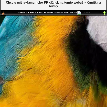
Chcete mít reklamu nebo PR článek na tomto webu?
•
Krmítka a
budky
©
PTACCI.NET
•
RSS
•
Reklama
•
Napište nám
•
Vzhled