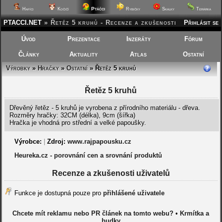
Ptáčci
Hafíci
Kočičí
Rybičky
Skalky
Terárka
PTACCI.NET
»
Řetěz 5 kruhů - Recenze a zkušenosti
Přihlásit se
Úvod
Prezentace
Inzeráty
Fórum
Články
Aktuality
Atlas
Ostatní
Výrobky
»
Hračky
»
Ostatní
» Řetěz 5 kruhů
Řetěz 5 kruhů
Dřevěný řetěz - 5 kruhů je vyrobena z přírodního materiálu - dřeva.
Rozměry hračky: 32CM (délka), 9cm (šířka)
Hračka je vhodná pro střední a velké papoušky.
Výrobce:
|
Zdroj:
www.rajpapousku.cz
Heureka.cz - porovnání cen a srovnání produktů
Recenze a zkušenosti uživatelů
Funkce je dostupná pouze pro
přihlášené uživatele
Chcete mít reklamu nebo PR článek na tomto webu?
•
Krmítka a
budky