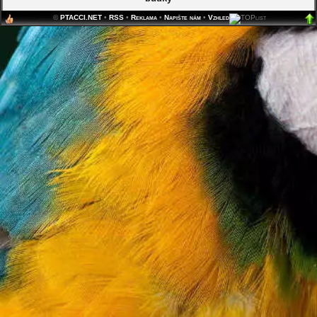
©
PTACCI.NET
•
RSS
•
Reklama
•
Napište nám
•
Vzhled