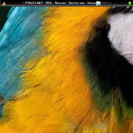
©
PTACCI.NET
•
RSS
•
Reklama
•
Napište nám
•
Vzhled