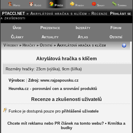
Ptáčci
Hafíci
Kočičí
Rybičky
Skalky
Terárka
PTACCI.NET
»
Akrylátová hračka s klíčem - Recenze
Přihlásit se
a zkušenosti
Úvod
Prezentace
Inzeráty
Fórum
Články
Aktuality
Atlas
Ostatní
Výrobky
»
Hračky
»
Ostatní
» Akrylátová hračka s klíčem
Akrylátová hračka s klíčem
Rozměry hračky: 23cm (výška), 9cm (šířka)
Výrobce:
|
Zdroj:
www.rajpapousku.cz
Heureka.cz - porovnání cen a srovnání produktů
Recenze a zkušenosti uživatelů
Funkce je dostupná pouze pro
přihlášené uživatele
Chcete mít reklamu nebo PR článek na tomto webu?
•
Krmítka a
budky