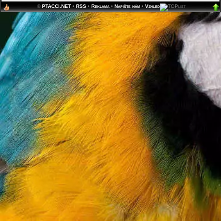
©
PTACCI.NET
•
RSS
•
Reklama
•
Napište nám
•
Vzhled