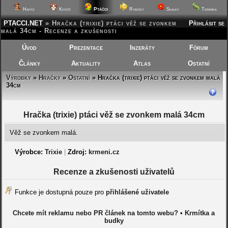
Ptáčci
Hafíci
Kočičí
Rybičky
Skalky
Terárka
PTACCI.NET
»
Hračka (trixie) ptáci věž se zvonkem
Přihlásit se
malá 34cm - Recenze a zkušenosti
Úvod
Prezentace
Inzeráty
Fórum
Články
Aktuality
Atlas
Ostatní
Výrobky
»
Hračky
»
Ostatní
» Hračka (trixie) ptáci věž se zvonkem malá
34cm
Hračka (trixie) ptáci věž se zvonkem malá 34cm
Věž se zvonkem malá.
Výrobce:
Trixie
|
Zdroj:
krmeni.cz
Recenze a zkušenosti uživatelů
Funkce je dostupná pouze pro
přihlášené uživatele
Chcete mít reklamu nebo PR článek na tomto webu?
•
Krmítka a
budky