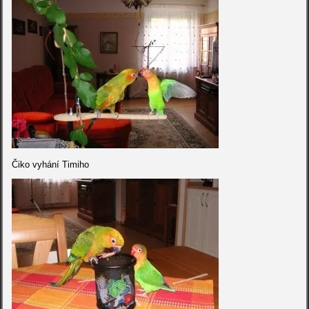
Čiko vyhání Timiho