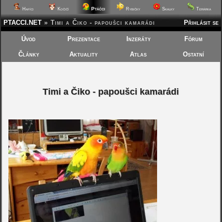
Ptáčci
Hafíci
Kočičí
Rybičky
Skalky
Terárka
PTACCI.NET
»
Timi a Čiko - papoušci kamarádi
Přihlásit se
Úvod
Prezentace
Inzeráty
Fórum
Články
Aktuality
Atlas
Ostatní
Timi a Čiko - papoušci kamarádi