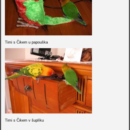
Timi s Čikem u papouška
Timi s Čikem v šuplíku