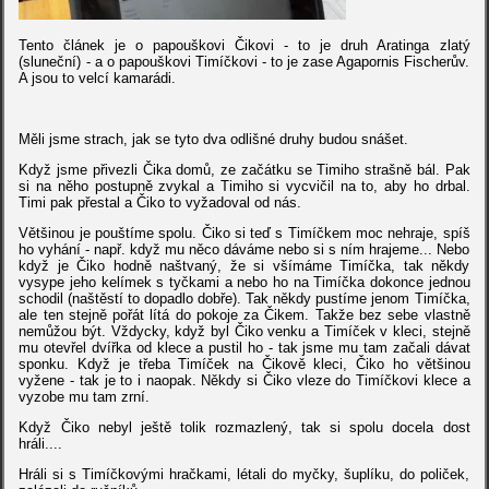
Tento článek je o papouškovi Čikovi - to je druh Aratinga zlatý
(sluneční) - a o papouškovi Timíčkovi - to je zase Agapornis Fischerův.
A jsou to velcí kamarádi.
Měli jsme strach, jak se tyto dva odlišné druhy budou snášet.
Když jsme přivezli Čika domů, ze začátku se Timiho strašně bál. Pak
si na něho postupně zvykal a Timiho si vycvičil na to, aby ho drbal.
Timi pak přestal a Čiko to vyžadoval od nás.
Většinou je pouštíme spolu. Čiko si teď s Timíčkem moc nehraje, spíš
ho vyhání - např. když mu něco dáváme nebo si s ním hrajeme... Nebo
když je Čiko hodně naštvaný, že si všímáme Timíčka, tak někdy
vysype jeho kelímek s tyčkami a nebo ho na Timíčka dokonce jednou
schodil (naštěstí to dopadlo dobře). Tak někdy pustíme jenom Timíčka,
ale ten stejně pořát lítá do pokoje za Čikem. Takže bez sebe vlastně
nemůžou být. Vždycky, když byl Čiko venku a Timíček v kleci, stejně
mu otevřel dvířka od klece a pustil ho - tak jsme mu tam začali dávat
sponku. Když je třeba Timíček na Čikově kleci, Čiko ho většinou
vyžene - tak je to i naopak. Někdy si Čiko vleze do Timíčkovi klece a
vyzobe mu tam zrní.
Když Čiko nebyl ještě tolik rozmazlený, tak si spolu docela dost
hráli....
Hráli si s Timíčkovými hračkami, létali do myčky, šuplíku, do poliček,