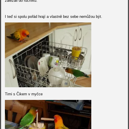
zalézali do ručníků.
I teď si spolu pořád hrají a vlastně bez sebe nemůžou být.
Timi s Čikem v myčce