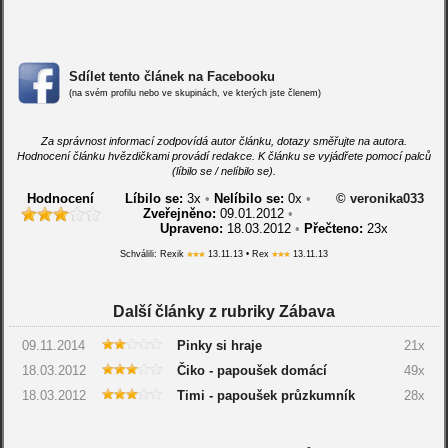
Sdílet tento článek na Facebooku
(na svém profilu nebo ve skupinách, ve kterých jste členem)
Za správnost informací zodpovídá autor článku, dotazy směřujte na autora.
Hodnocení článku hvězdičkami provádí redakce. K článku se vyjádřete pomocí palců
(líbilo se / nelíbilo se).
Hodnocení
Líbilo se:
3
x
•
Nelíbilo se:
0
x
•
© veronika033
Zveřejněno:
09.01.2012
•
Upraveno:
18.03.2012
•
Přečteno:
23x
Schválili: Rexik
13.11.13 • Rex
13.11.13
Další články z rubriky Zábava
09.11.2014
Pinky si hraje
21x
18.03.2012
Čiko - papoušek domácí
49x
18.03.2012
Timi - papoušek průzkumník
28x