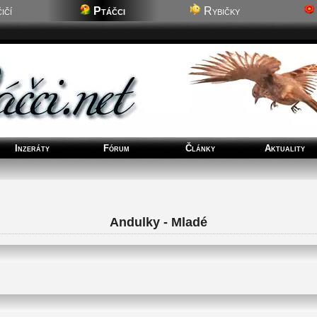
ičí
Ptáčci
Rybičky
Inzeráty
Fórum
Články
Aktuality
Andulky - Mladé