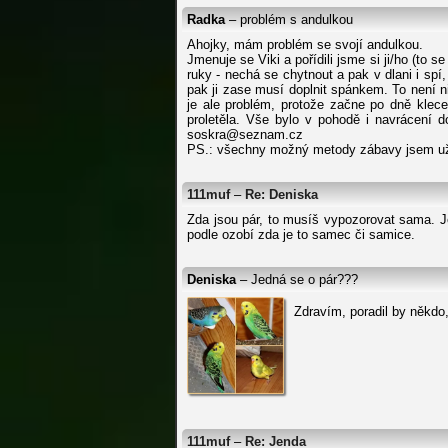
Radka
– problém s andulkou
Ahojky, mám problém se svojí andulkou.
Jmenuje se Viki a pořídili jsme si ji/ho (to 
ruky - nechá se chytnout a pak v dlani i spí,
pak ji zase musí doplnit spánkem. To není ni
je ale problém, protože začne po dně klece
proletěla. Vše bylo v pohodě i navrácení 
soskra@seznam.cz
PS.: všechny možný metody zábavy jsem už 
111muf
–
Re: Deniska
Zda jsou pár, to musíš vypozorovat sama. Je
podle ozobí zda je to samec či samice.
Deniska
– Jedná se o pár???
Zdravím, poradil by někdo
111muf
–
Re: Jenda