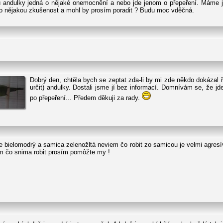
u andulky jedná o nějaké onemocnění a nebo jde jenom o přepeření. Máme j
o nějakou zkušenost a mohl by prosím poradit ? Budu moc vděčná.
Dobrý den, chtěla bych se zeptat zda-li by mi zde někdo dokázal říc
určit) andulky. Dostali jsme jí bez informací. Domnívám se, že j
po přepeření... Předem děkuji za rady.
elomodrý a samica zelenožltá neviem čo robit zo samicou je velmi agresívn
iem čo snima robit prosím pomôžte my !