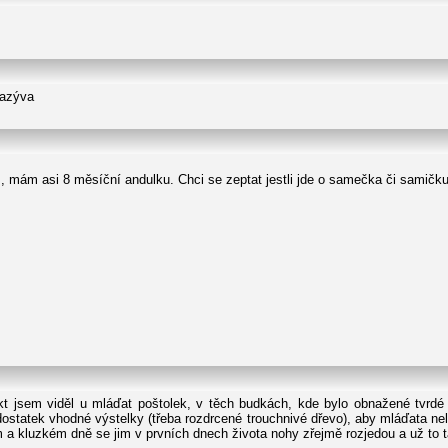
nazýva
, mám asi 8 měsíční andulku. Chci se zeptat jestli jde o samečka či samičk
kt jsem viděl u mláďat poštolek, v těch budkách, kde bylo obnažené tvrdé 
ostatek vhodné výstelky (třeba rozdrcené trouchnivé dřevo), aby mláďata n
 a kluzkém dně se jim v prvních dnech života nohy zřejmě rozjedou a už to t