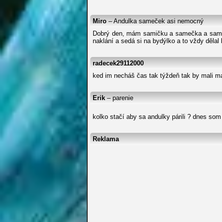
Miro
– Andulka sameček asi nemocný
Dobrý den, mám samičku a samečka a sameče
naklání a sedá si na bydýlko a to vždy dělal 
radecek29112000
ked im necháš čas tak týždeň tak by mali ma
Erik
– parenie
kolko stačí aby sa andulky párili ? dnes som 
Reklama