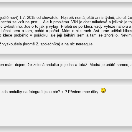
se ještě neví) 1.7. 2015 od chovatele. Nejspíš nemá ještě ani 5 týdnů, ale už ž
 nechá se vzít na prst.... Ale k problému. Viki je dost náladová a jelikož je t
c zvláštního. Jde o to jak ji vybíjí. Proleti se po kleci, vždy vyleze nahor
 běhat sem a tam, pořád a pořád. Mám o ni strach. Asi jsme udělali blbost
do klece proběhlo v pořádku, ale její běhání sem a tam se zhoršilo. Neví
vyzkoušela (kromě 2. společníka) a na nic nereaguje.
n mám dojem, že zelená andulka je jedna a tatáž. Modrá je určitě samec, a
, zda andulky na fotografii jsou pár? + ? Předem moc díky.