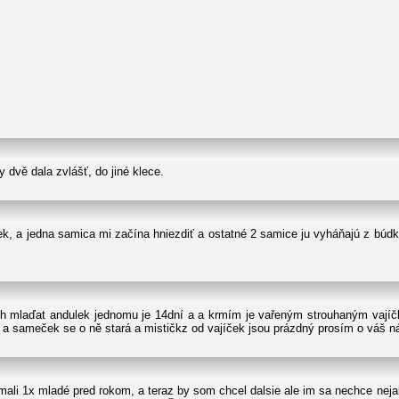
y dvě dala zvlášť, do jiné klece.
k, a jedna samica mi začína hniezdiť a ostatné 2 samice ju vyháňajú z búd
ch mlaďat andulek jednomu je 14dní a a krmím je vařeným strouhaným vají
a sameček se o ně stará a mističkz od vajíček jsou prázdný prosím o váš náz
ali 1x mladé pred rokom, a teraz by som chcel dalsie ale im sa nechce neja