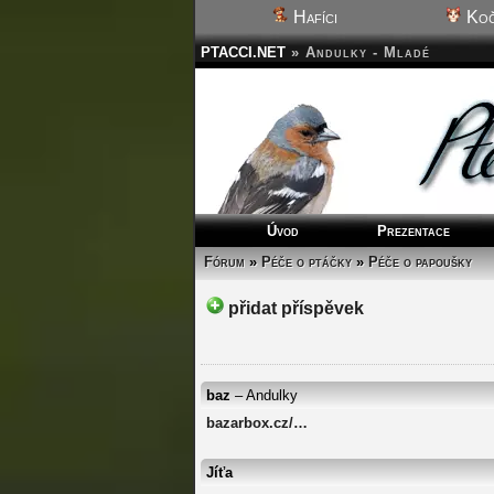
Hafíci
Koč
PTACCI.NET
»
Andulky - Mladé
Úvod
Prezentace
Fórum
»
Péče o ptáčky
»
Péče o papoušky
přidat příspěvek
baz
– Andulky
bazarbox.cz/…
Jíťa