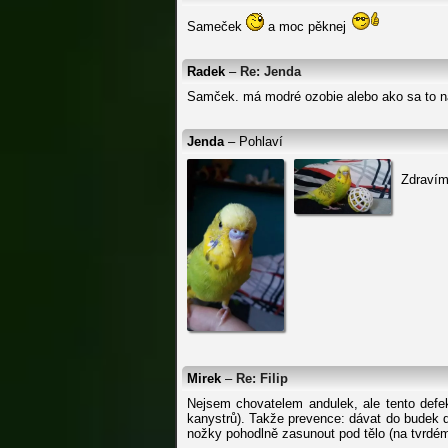
Sameček
a moc pěknej
Radek
–
Re: Jenda
Samček. má modré ozobie alebo ako sa to 
Jenda
– Pohlaví
Zdravím
Mirek
–
Re: Filip
Nejsem chovatelem andulek, ale tento defe
kanystrů). Takže prevence: dávat do budek d
nožky pohodlně zasunout pod tělo (na tvrdém