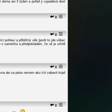
i doma asi 3 týden a pořád ji vypadává dost
0
0
t pohlaví a přibližný věk (jestli to jde vůbec
de o samečka a předpokládám, že už je určitě
0
a ale sa pária neviem ako ích zabavit kúpil
0