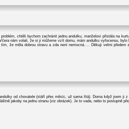
oblém, chtěli bychom zachránit jednu andulku, manželovi přistála na kurtu k
l. Včera nám volali, že si ji můžeme vzít domu, mám andulku vyfocenou, byl
en tím, že měla dobrou stravu a zda není nemocná..... Děkuji velmi předem z
ndulky od chovatele (stáří přes měsíc, už sama lítá). Doma když jsem ji z 
áštně jakoby na jednu stranu (viz obrázek). Je to vada, nebo to postupně pře