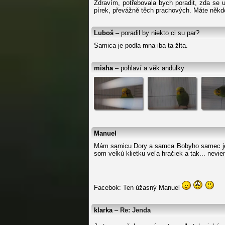
Zdravím, potřebovala bych poradit, zda se 
pírek, převážně těch prachových. Máte někd
Luboš
– poradil by niekto ci su par?
Samica je podla mna iba ta žlta.
misha
– pohlaví a věk andulky
Manuel
Mám samicu Dory a samca Bobyho samec je bi
som veĺkú klietku veľa hračiek a tak... nev
Facebok: Ten úžasný Manuel
klarka
–
Re: Jenda