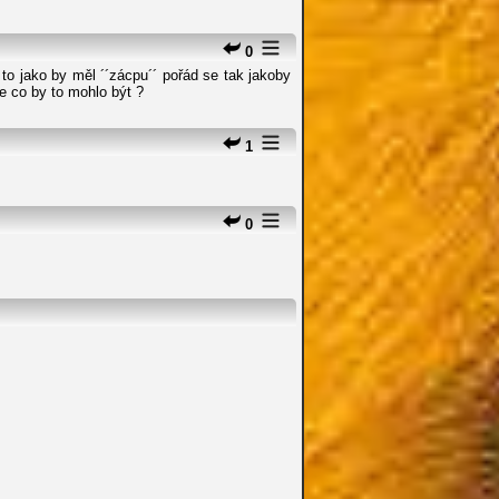
0
 jako by měl ´´zácpu´´ pořád se tak jakoby
te co by to mohlo být ?
1
0