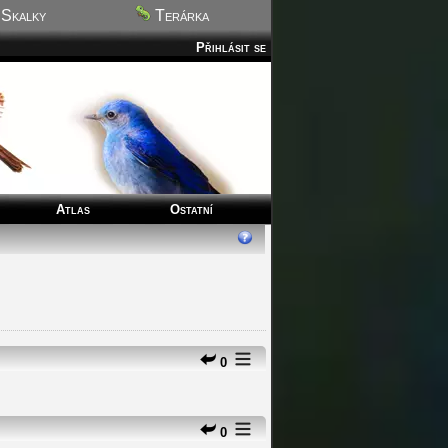
Skalky
Terárka
Přihlásit se
Atlas
Ostatní
0
0