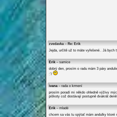
zvedavka
–
Re: Erik
Jejda, určitě už to máte vyřešené.. Já bych t
Erik
– samice
dobrý den, prosím o radu mám 3 páry andulie
:ˇ/
ivana
– rada o krmení
prosím poradí mi někdo ohledně výživy mý
piškoty což dostávají postupně dvakrát deně 
Erik
– mladé
chcem sa vás tu spýtať mám andulky ktoré m