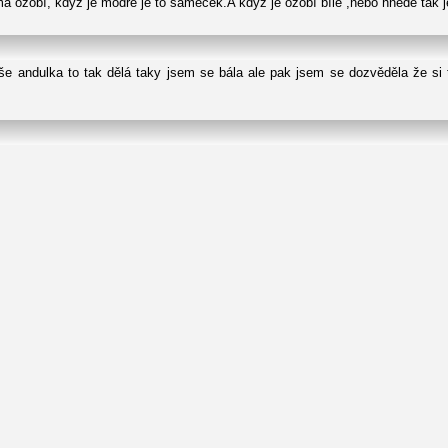
á ozobí, když je modré je to sameček.A když je ozobí bílé ,nebo hnědé tak 
še andulka to tak dělá taky jsem se bála ale pak jsem se dozvěděla že si t