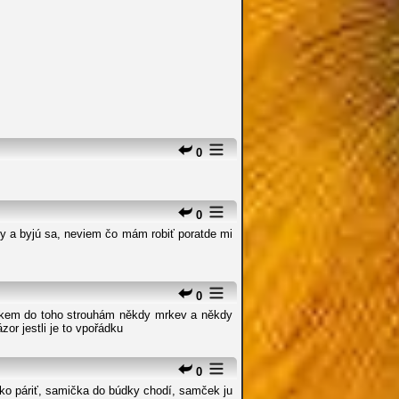
0
0
ky a byjú sa, neviem čo mám robiť poratde mi
0
čkem do toho strouhám někdy mrkev a někdy
or jestli je to vpořádku
0
ko páriť, samička do búdky chodí, samček ju