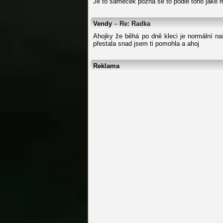
Je to sameček pozná se to podle toho jaké m
Vendy
–
Re: Radka
Ahojky že běhá po dně kleci je normální na
přestala snad jsem ti pomohla a ahoj
Reklama