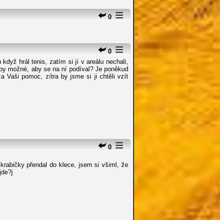
0
0
dyž hrál tenis, zatím si jí v areálu nechali,
o by možné, aby se na ní podíval? Je poněkud
a Vaši pomoc, zítra by jsme si ji chtěli vzít
0
krabičky přendal do klece, jsem si všiml, že
jde?j