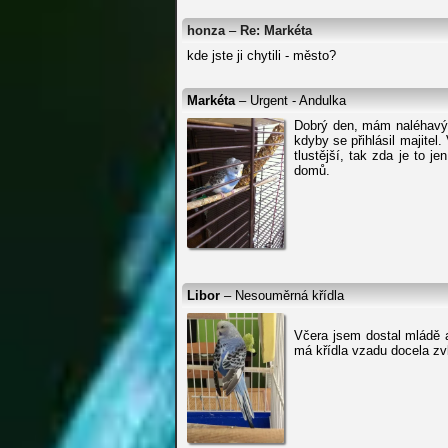
honza
–
Re: Markéta
kde jste ji chytili - město?
Markéta
– Urgent - Andulka
Dobrý den, mám naléhavý pr
kdyby se přihlásil majite
tlustější, tak zda je to j
domů.
Libor
– Nesouměrná křídla
Včera jsem dostal mládě a
má křídla vzadu docela zvl