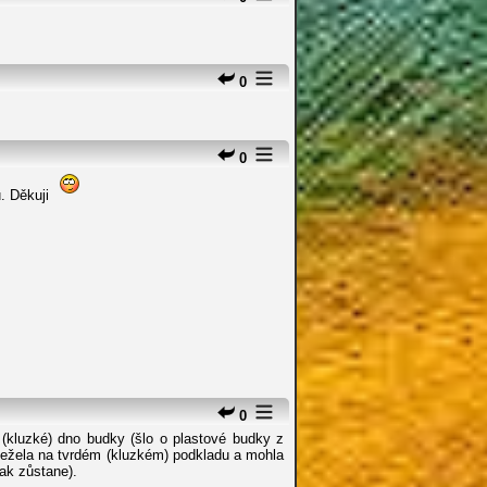
0
0
u. Děkuji
0
(kluzké) dno budky (šlo o plastové budky z
eležela na tvrdém (kluzkém) podkladu a mohla
ak zůstane).