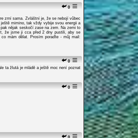
0
ere zrní sama. Zvláštní je, že se nebojí vůbec
o ještě mimino, tak vždy vybije svou energii a
u a pak nějak seskočí zase na zem. Na zemi to
, že jsme ji cca před 2 dny pustili, aby se
m co mám dělat. Prosím poraďte - můj mail:
0
le ta žlutá je mládě a ještě moc není poznat
0
0