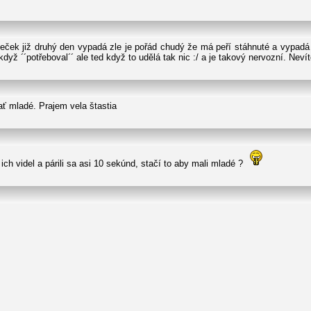
k již druhý den vypadá zle je pořád chudý že má peří stáhnuté a vypadá to
když ´´potřeboval´´ ale ted když to udělá tak nic :/ a je takový nervozní. Neví
ť mladé. Prajem vela štastia
ich videl a párili sa asi 10 sekúnd, stačí to aby mali mladé ?