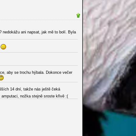
? nedokážu ani napsat, jak mě to bolí. Byla
.
lece, aby se trochu hýbala. Dokonce večer
lších 14 dní, takže nás ještě čeká
amputaci, nožka stejně sroste křivě :(