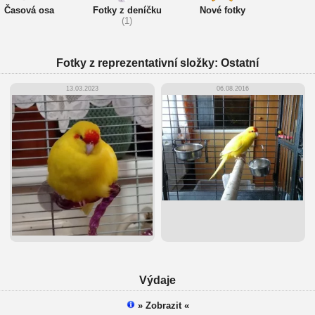
Časová osa
Fotky z deníčku
Nové fotky
(1)
Fotky z reprezentativní složky: Ostatní
13.03.2023
06.08.2016
Výdaje
» Zobrazit «