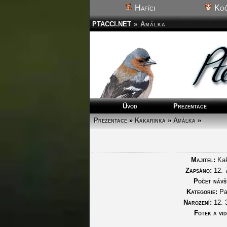
Hafíci
Koč
PTACCI.NET
»
Amálka
Úvod
Prezentace
Prezentace
»
Kakarinka
»
Amálka
»
Majitel:
Kak
Zapsáno:
12. 
Počet návš
Kategorie:
Pa
Narození:
12. 
Fotek a vid