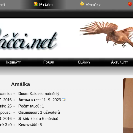
ičí
Ptáčci
Rybičky
Inzeráty
Fórum
Články
Aktuality
Amálka
arinka
•
Druh:
Kakariki rudočelý
7. 2016
•
Aktualizace:
11. 9. 2023
těv:
25
•
Počet palců:
1
poušci
•
Oblíbenost:
1 uživatelů
3. 2016
•
Stáří:
7 let a 6 měsíců
eí:
3+0
•
Komentářů:
5