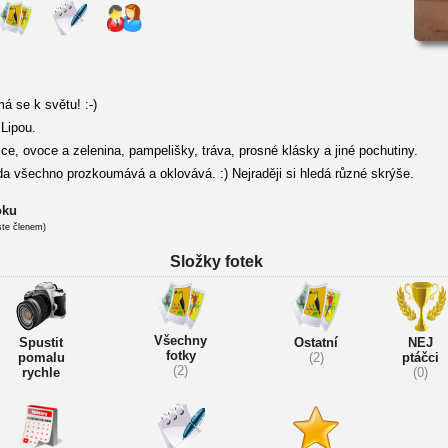
á se k světu! :-)
Lipou.
e, ovoce a zelenina, pampelišky, tráva, prosné klásky a jiné pochutiny.
 všechno prozkoumává a oklovává. :) Nejraději si hledá různé skrýše.
oku
ste členem)
Složky fotek
Všechny
Spustit
Ostatní
NEJ
fotky
pomalu
(2)
ptáčci
(2)
rychle
(0)