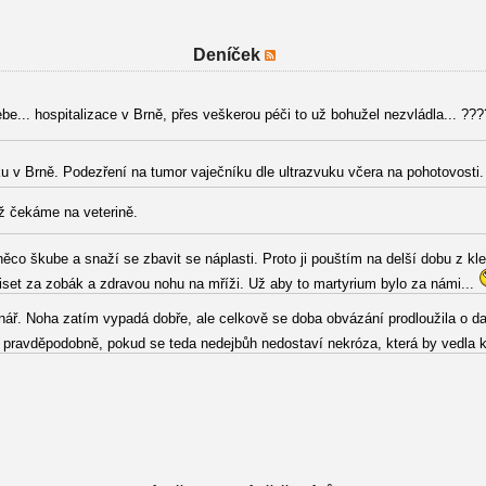
Deníček
be... hospitalizace v Brně, přes veškerou péči to už bohužel nezvládla... ???
u v Brně. Podezření na tumor vaječníku dle ultrazvuku včera na pohotovosti
ž čekáme na veterině.
něco škube a snaží se zbavit se náplasti. Proto ji pouštím na delší dobu z k
viset za zobák a zdravou nohu na mříži. Už aby to martyrium bylo za námi...
ář. Noha zatím vypadá dobře, ale celkově se doba obvázání prodloužila o da
pravděpodobně, pokud se teda nedejbůh nedostaví nekróza, která by vedla k 