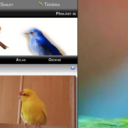
Skalky
Terárka
Přihlásit se
Atlas
Ostatní