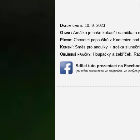
Datum úmrtí:
10. 9. 2023
O mně:
Amálka je naše kakaričí samička a m
Původ:
Chovatel papoušků z Kamenice nad 
Krmení:
Směs pro andulky + troška slunečnic
Oblíbené hračky:
Houpačky a žebříček. Ráda
Sdílet tuto prezentaci na Facebo
(na svém profilu nebo ve skupinách, ve kterých j