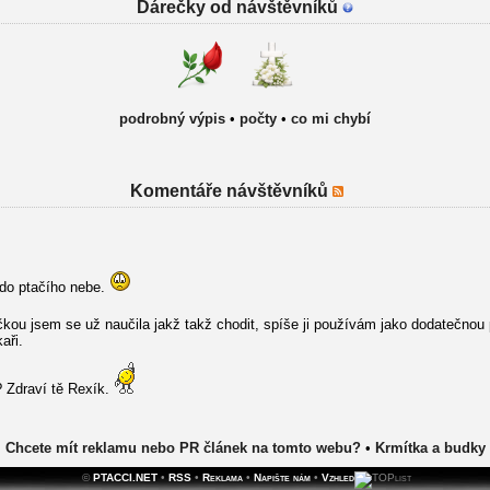
Dárečky od návštěvníků
podrobný výpis
•
počty
•
co mi chybí
Komentáře návštěvníků
do ptačího nebe.
kou jsem se už naučila jakž takž chodit, spíše ji používám jako dodatečnou 
aři.
 Zdraví tě Rexík.
Chcete mít reklamu nebo PR článek na tomto webu?
•
Krmítka a budky
©
PTACCI.NET
•
RSS
•
Reklama
•
Napište nám
•
Vzhled