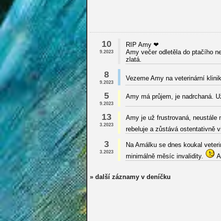
10
RIP Amy ❤
Amy večer odletěla do ptačího ne
9.2023
zlatá.
8
Vezeme Amy na veterinární klinik
9.2023
5
Amy má průjem, je nadrchaná. U
9.2023
13
Amy je už frustrovaná, neustále 
3.2023
rebeluje a zůstává ostentativně 
3
Na Amálku se dnes koukal veterin
3.2023
minimálně měsíc invalidity.
A 
» další záznamy v deníčku