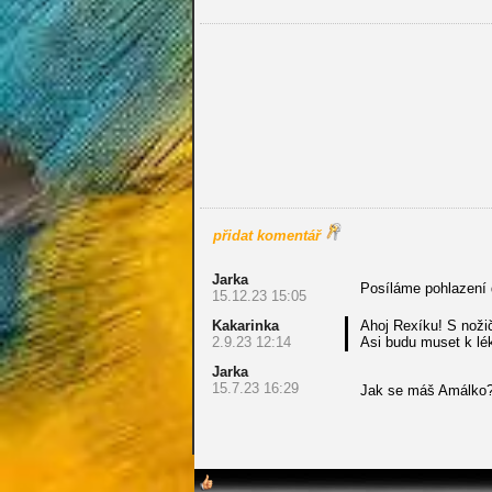
přidat komentář
Jarka
Posíláme pohlazení 
15.12.23 15:05
Kakarinka
Ahoj Rexíku! S nožič
2.9.23 12:14
Asi budu muset k lék
Jarka
15.7.23 16:29
Jak se máš Amálko?