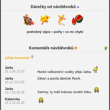
Dárečky od návštěvníků
podrobný výpis
•
počty
•
co mi chybí
Komentáře návštěvníků
přidat komentář
Jarka
31.3.26 12:10
Hezké velikonoční svátky přeje Jarka.
Jarka
Zdraví a posílá dáreček Rexík.
10.12.23 6:53
Jarka
Sammy, ty máš krásnou úvodní fotku.
15.7.23 16:28
Kakarinka
22.2.23 22:20