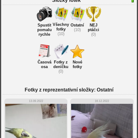
Složky fotek
Všechny
Spustit
Ostatní
NEJ
fotky
pomalu
(10)
ptáčci
(10)
rychle
(0)
Časová
Fotky z
Nové
osa
deníčku
fotky
(0)
Fotky z reprezentativní složky: Ostatní
13.09.2022
16.12.2022