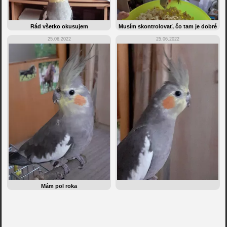
Rád všetko okusujem
Musím skontrolovať, čo tam je dobré
25.06.2022
25.06.2022
Mám pol roka