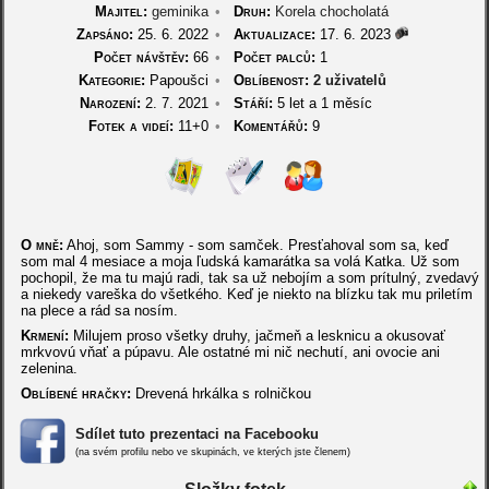
Majitel:
geminika
•
Druh:
Korela chocholatá
Zapsáno:
25. 6. 2022
•
Aktualizace:
17. 6. 2023
Počet návštěv:
66
•
Počet palců:
1
Kategorie:
Papoušci
•
Oblíbenost:
2 uživatelů
Narození:
2. 7. 2021
•
Stáří:
5 let a 1 měsíc
Fotek a videí:
11+0
•
Komentářů:
9
O mně:
Ahoj, som Sammy - som samček. Presťahoval som sa, keď
som mal 4 mesiace a moja ľudská kamarátka sa volá Katka. Už som
pochopil, že ma tu majú radi, tak sa už nebojím a som prítulný, zvedavý
a niekedy vareška do všetkého. Keď je niekto na blízku tak mu priletím
na plece a rád sa nosím.
Krmení:
Milujem proso všetky druhy, jačmeň a lesknicu a okusovať
mrkvovú vňať a púpavu. Ale ostatné mi nič nechutí, ani ovocie ani
zelenina.
Oblíbené hračky:
Drevená hrkálka s rolničkou
Sdílet tuto prezentaci na Facebooku
(na svém profilu nebo ve skupinách, ve kterých jste členem)