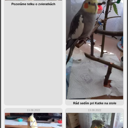
Pozeráme telku o zvieratkách
Rád sedím pri Katke na stole
13.09.2022
13.09.2022