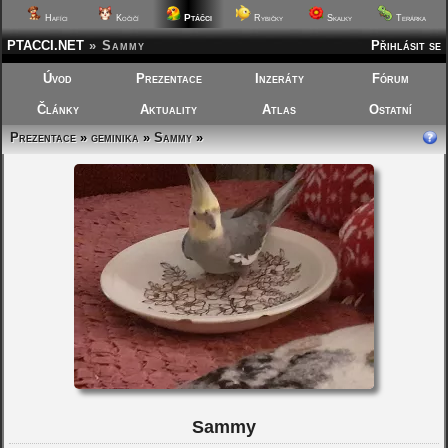
Ptáčci
Hafíci
Kočičí
Rybičky
Skalky
Terárka
PTACCI.NET
»
Sammy
Přihlásit se
Úvod
Prezentace
Inzeráty
Fórum
Články
Aktuality
Atlas
Ostatní
Prezentace
»
geminika
»
Sammy
»
Sammy