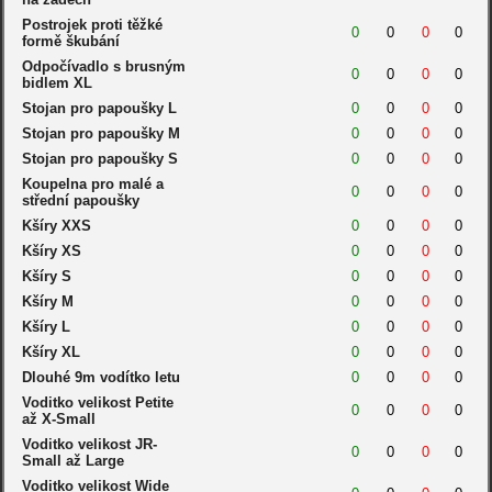
Postrojek proti těžké
0
0
0
0
formě škubání
Odpočívadlo s brusným
0
0
0
0
bidlem XL
Stojan pro papoušky L
0
0
0
0
Stojan pro papoušky M
0
0
0
0
Stojan pro papoušky S
0
0
0
0
Koupelna pro malé a
0
0
0
0
střední papoušky
Kšíry XXS
0
0
0
0
Kšíry XS
0
0
0
0
Kšíry S
0
0
0
0
Kšíry M
0
0
0
0
Kšíry L
0
0
0
0
Kšíry XL
0
0
0
0
Dlouhé 9m vodítko letu
0
0
0
0
Voditko velikost Petite
0
0
0
0
až X-Small
Voditko velikost JR-
0
0
0
0
Small až Large
Voditko velikost Wide