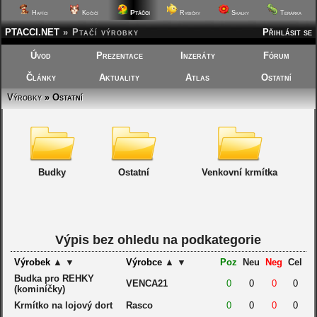
Ptáčci
Hafíci
Kočičí
Rybičky
Skalky
Terárka
PTACCI.NET
»
Ptačí výrobky
Přihlásit se
Úvod
Prezentace
Inzeráty
Fórum
Články
Aktuality
Atlas
Ostatní
Výrobky
» Ostatní
Budky
Ostatní
Venkovní krmítka
Výpis bez ohledu na podkategorie
Výrobek
▲
▼
Výrobce
▲
▼
Poz
Neu
Neg
Cel
Budka pro REHKY
VENCA21
0
0
0
0
(kominíčky)
Krmítko na lojový dort
Rasco
0
0
0
0