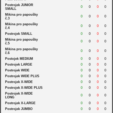
Postrojek JUNIOR
0
0
0
0
SMALL
Mikina pro papoušky
0
0
0
0
č.3
Mikina pro papoušky
0
0
0
0
č.4
Postrojek SMALL
0
0
0
0
Mikina pro papoušky
0
0
0
0
č.5
Mikina pro papoušky
0
0
0
0
č.6
Postojek MEDIUM
0
0
0
0
Postrojek LARGE
0
0
0
0
Postrojek WIDE
0
0
0
0
Postrojek WIDE PLUS
0
0
0
0
Postrojek X-WIDE
0
0
0
0
Postrojek X-WIDE PLUS
0
0
0
0
Postrojek X-WIDE
0
0
0
0
LONG
Postrojek X-LARGE
0
0
0
0
Postrojek JUMBO
0
0
0
0