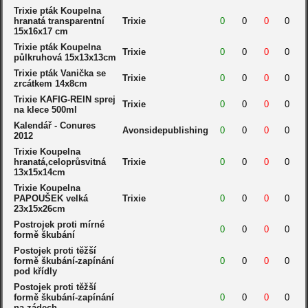
Trixie pták Koupelna
hranatá transparentní
Trixie
0
0
0
0
15x16x17 cm
Trixie pták Koupelna
Trixie
0
0
0
0
půlkruhová 15x13x13cm
Trixie pták Vanička se
Trixie
0
0
0
0
zrcátkem 14x8cm
Trixie KAFIG-REIN sprej
Trixie
0
0
0
0
na klece 500ml
Kalendář - Conures
Avonsidepublishing
0
0
0
0
2012
Trixie Koupelna
hranatá,celoprůsvitná
Trixie
0
0
0
0
13x15x14cm
Trixie Koupelna
PAPOUŠEK velká
Trixie
0
0
0
0
23x15x26cm
Postrojek proti mírné
0
0
0
0
formě škubání
Postojek proti těžší
formě škubání-zapínání
0
0
0
0
pod křídly
Postojek proti těžší
formě škubání-zapínání
0
0
0
0
na zádech