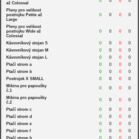
0
0
0
0
až Colossal
Pleny pro velikost
postrojku Petite až
0
0
0
0
Large
Pleny pro velikost
postrojku Wide až
0
0
0
0
Colossal
Kávovníkový stojan S
0
0
0
0
Kávovníkový stojan M
0
0
0
0
Kávovníkový stojan L
0
0
0
0
Ptačí strom a
0
0
0
0
Ptačí strom b
0
0
0
0
Postrojek X SMALL
0
0
0
0
Mikina pro papoušky
0
0
0
0
č.1
Mikina pro papoušky
0
0
0
0
č.2
Ptačí strom c
0
0
0
0
Ptačí strom d
0
0
0
0
Ptačí strom e
0
0
0
0
Ptačí strom f
0
0
0
0
Ptačí strom h
0
0
0
0