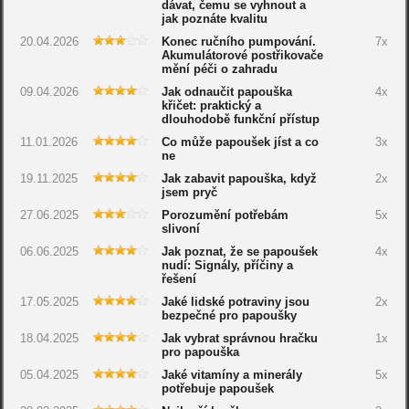
dávat, čemu se vyhnout a
jak poznáte kvalitu
20.04.2026
Konec ručního pumpování.
7x
Akumulátorové postřikovače
mění péči o zahradu
09.04.2026
Jak odnaučit papouška
4x
křičet: praktický a
dlouhodobě funkční přístup
11.01.2026
Co může papoušek jíst a co
3x
ne
19.11.2025
Jak zabavit papouška, když
2x
jsem pryč
27.06.2025
Porozumění potřebám
5x
slivoní
06.06.2025
Jak poznat, že se papoušek
4x
nudí: Signály, příčiny a
řešení
17.05.2025
Jaké lidské potraviny jsou
2x
bezpečné pro papoušky
18.04.2025
Jak vybrat správnou hračku
1x
pro papouška
05.04.2025
Jaké vitamíny a minerály
5x
potřebuje papoušek