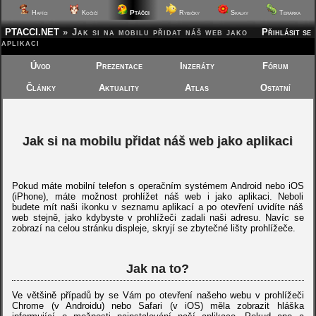
Ptáčci
Hafíci
Kočičí
Rybičky
Skalky
Terárka
PTACCI.NET
»
Jak si na mobilu přidat náš web jako
Přihlásit se
aplikaci
Úvod
Prezentace
Inzeráty
Fórum
Články
Aktuality
Atlas
Ostatní
Jak si na mobilu přidat náš web jako aplikaci
Pokud máte mobilní telefon s operačním systémem Android nebo iOS
(iPhone), máte možnost prohlížet náš web i jako aplikaci. Neboli
budete mít naši ikonku v seznamu aplikací a po otevření uvidíte náš
web stejně, jako kdybyste v prohlížeči zadali naši adresu. Navíc se
zobrazí na celou stránku displeje, skryjí se zbytečné lišty prohlížeče.
Jak na to?
Ve většině případů by se Vám po otevření našeho webu v prohlížeči
Chrome (v Androidu) nebo Safari (v iOS) měla zobrazit hláška