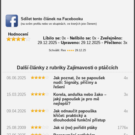
Sdílet tento článek na Facebooku
(na svém profilu nebo ve skupinách, ve kterých jste členem)
Hodnocení
Líbilo se:
0
x
•
Nelíbilo se:
0
x
•
Zveřejněno:
29.12.2025
•
Upraveno:
29.12.2025
•
Přečteno:
3x
Schválili: Rex
29.12.25
Další články z rubriky Zajímavosti o ptáčcích
06.06.2025
Jak poznat, že se papoušek
4x
nudí: Signály, příčiny a
řešení
15.03.2025
Korela, andulka nebo žako –
3x
jaký papoušek je pro mě
nejlepší?
09.04.2026
Jak odnaučit papouška
4x
křičet: praktický a
dlouhodobě funkční přístup
25.08.2009
Jak si (ne) pořídit ptáky
1776x