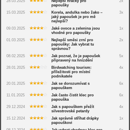
28.03.2025
Nejlepší hračky pro
2x
papoušky
15.03.2025
Korela, andulka nebo žako –
3x
jaký papoušek je pro mě
nejlepší?
09.03.2025
Jaké ovoce a zelenina jsou
1x
vhodné pro papoušky
01.03.2025
Nejlepší směsi zrní pro
2x
papoušky: Jak vybrat tu
správnou?
08.02.2025
Jak poznat, že je papoušek
5x
připravený na hnízdění
28.01.2025
Birdwatching tourism:
4x
příležitosti pro místní
podnikatele
20.01.2025
Jak se dorozumívat s
6x
papouškem
11.01.2025
Jak často čistit klec pro
6x
papouška
29.12.2024
Jak s papouškem přežít
4x
silvestrovské petardy
15.12.2024
Jak správně stříhat drápky
1x
papouškovi
08.12.2024
Jak vybrat vhodnou klec pro
6x