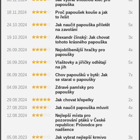
papouška
18.11.2024
Proč papoušek kouše a jak
3x
to řešit
24.10.2024
Jak naučit papouška přiletět
5x
na zavolání
19.10.2024
Alexandr čínský: Jak chovat
3x
tohoto krásného papouška
26.09.2024
Nejoblíbenější hračky pro
4x
papoušky
16.09.2024
Vlaštovky a jiřičky odlétají
5x
na jih
06.09.2024
Chov papoušků v bytě: Jak
7x
se starat o papoušky
04.09.2024
Zdravé pamlsky pro
8x
papoušky
29.08.2024
Jak chovat křepelky
2x
27.08.2024
Jak naučit papouška mluvit
4x
12.08.2024
Nejlepší místa pro
4x
pozorování ptáků v České
republice: Průvodce pro
nadšence
05.08.2023
Jak vybrat nejlepší krmivo
3x