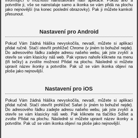
informující o možnosti nainstalování naší aplikace. Pokud ano a
potvrdíte ji, vše se nainstaluje samo a ikonka se vám přidá na plochu
jako nejnovější (na konec poslední obrazovky). Pak ji můžete kamkoli
přesunout.
Nastavení pro Android
Pokud Vám žádná hláška nevyskočila, nevadí, můžete si aplikaci
přidat ručně. Stačí otevřít prohlížeč Chrome (v jiném to bohužel nejde).
Do adresového řádku zadejte adresu našeho webu, jak jste zvyklí a
otevře se vám klasicky náš web. Pak vpravo nahoře kliknete na menu
(tři tečky) a zvolíte možnost Přidat na plochu. Následně si můžete
upravit název ikonky a potvrdíte. Pak už se vám ikonka objeví na
ploše jako nejnovější.
Nastavení pro iOS
Pokud Vám žádná hláška nevyskočila, nevadí, můžete si aplikaci
přidat ručně. Stačí otevřít prohlížeč Safari (v jiném to bohužel nejde).
Do adresového řádku zadejte adresu našeho webu, jak jste zvyklí a
otevře se vám klasicky náš web. Pak kliknete na tlačítko Sdílet a
zvolte Přidat na plochu. Následně si můžete upravit název ikonky a
potvrdíte. Pak už se vám ikonka objeví na ploše jako nejnovější.