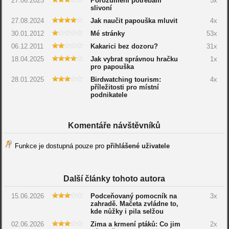
27.06.2025
Porozumění potřebám
5x
slivoní
27.08.2024
Jak naučit papouška mluvit
4x
30.01.2012
Mé stránky
53x
06.12.2011
Kakarici bez dozoru?
31x
18.04.2025
Jak vybrat správnou hračku
1x
pro papouška
28.01.2025
Birdwatching tourism:
4x
příležitosti pro místní
podnikatele
Komentáře návštěvníků
Funkce je dostupná pouze pro
přihlášené uživatele
Další články tohoto autora
15.06.2026
Podceňovaný pomocník na
3x
zahradě. Mačeta zvládne to,
kde nůžky i pila selžou
02.06.2026
Zima a krmení ptáků: Co jim
2x