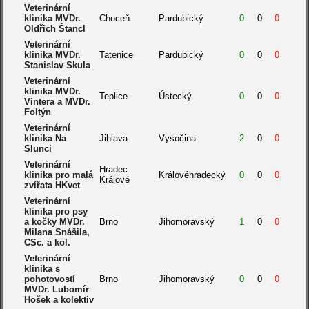
Veterinární
klinika MVDr.
Choceň
Pardubický
0
0
0
Oldřich Štancl
Veterinární
klinika MVDr.
Tatenice
Pardubický
0
0
0
Stanislav Skula
Veterinární
klinika MVDr.
Teplice
Ústecký
0
0
0
Vintera a MVDr.
Foltýn
Veterinární
klinika Na
Jihlava
Vysočina
2
0
0
Slunci
Veterinární
Hradec
klinika pro malá
Královéhradecký
0
0
0
Králové
zvířata HKvet
Veterinární
klinika pro psy
a kočky MVDr.
Brno
Jihomoravský
1
0
0
Milana Snášila,
CSc. a kol.
Veterinární
klinika s
pohotovostí
Brno
Jihomoravský
0
0
0
MVDr. Lubomír
Hošek a kolektiv