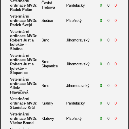
Veterinární
Česká
ordinace MVDr.
Pardubický
0
0
0
Třebová
Radek Palán
Veterinární
ordinace MVDr.
Sušice
Plzeňský
0
0
0
Radek Švejd
Veterinární
ordinace MVDr.
Robert Just a
Brno
Jihomoravský
0
0
0
kolektiv –
Slatina
Veterinární
ordinace MVDr.
Brno -
Robert Just a
Jihomoravský
0
0
0
Šlapanice
kolektiv –
Šlapanice
Veterinární
ordinace MVDr.
Brno
Jihomoravský
0
0
0
Silvie
Hlaváčová
Veterinární
ordinace MVDr.
Králíky
Pardubický
0
0
0
Stanislav Král
Veterinární
ordinace MVDr.
Klatovy
Plzeňský
0
0
0
Václav Brand