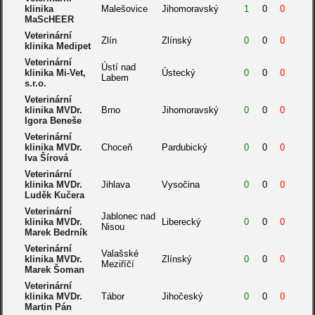
klinika
Malešovice
Jihomoravský
1
0
0
MaScHEER
Veterinární
Zlín
Zlínský
0
0
0
klinika Medipet
Veterinární
Ústí nad
klinika Mi-Vet,
Ústecký
0
0
0
Labem
s.r.o.
Veterinární
klinika MVDr.
Brno
Jihomoravský
0
0
0
Igora Beneše
Veterinární
klinika MVDr.
Choceň
Pardubický
0
0
0
Iva Šírová
Veterinární
klinika MVDr.
Jihlava
Vysočina
0
0
0
Luděk Kučera
Veterinární
Jablonec nad
klinika MVDr.
Liberecký
0
0
0
Nisou
Marek Bedrník
Veterinární
Valašské
klinika MVDr.
Zlínský
0
0
0
Meziříčí
Marek Šoman
Veterinární
klinika MVDr.
Tábor
Jihočeský
0
0
0
Martin Pán