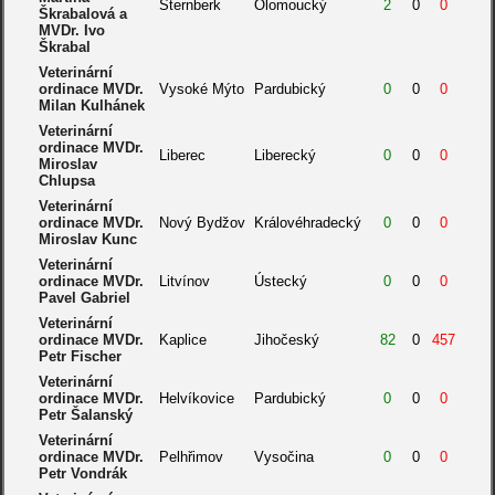
Šternberk
Olomoucký
2
0
0
Škrabalová a
MVDr. Ivo
Škrabal
Veterinární
ordinace MVDr.
Vysoké Mýto
Pardubický
0
0
0
Milan Kulhánek
Veterinární
ordinace MVDr.
Liberec
Liberecký
0
0
0
Miroslav
Chlupsa
Veterinární
ordinace MVDr.
Nový Bydžov
Královéhradecký
0
0
0
Miroslav Kunc
Veterinární
ordinace MVDr.
Litvínov
Ústecký
0
0
0
Pavel Gabriel
Veterinární
ordinace MVDr.
Kaplice
Jihočeský
82
0
457
Petr Fischer
Veterinární
ordinace MVDr.
Helvíkovice
Pardubický
0
0
0
Petr Šalanský
Veterinární
ordinace MVDr.
Pelhřimov
Vysočina
0
0
0
Petr Vondrák