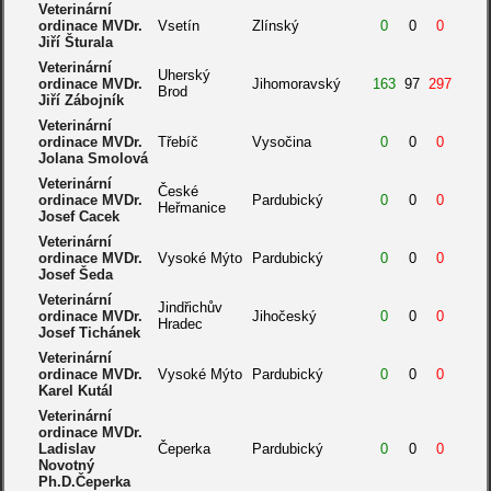
Veterinární
ordinace MVDr.
Vsetín
Zlínský
0
0
0
Jiří Šturala
Veterinární
Uherský
ordinace MVDr.
Jihomoravský
163
97
297
Brod
Jiří Zábojník
Veterinární
ordinace MVDr.
Třebíč
Vysočina
0
0
0
Jolana Smolová
Veterinární
České
ordinace MVDr.
Pardubický
0
0
0
Heřmanice
Josef Cacek
Veterinární
ordinace MVDr.
Vysoké Mýto
Pardubický
0
0
0
Josef Šeda
Veterinární
Jindřichův
ordinace MVDr.
Jihočeský
0
0
0
Hradec
Josef Tichánek
Veterinární
ordinace MVDr.
Vysoké Mýto
Pardubický
0
0
0
Karel Kutál
Veterinární
ordinace MVDr.
Ladislav
Čeperka
Pardubický
0
0
0
Novotný
Ph.D.Čeperka