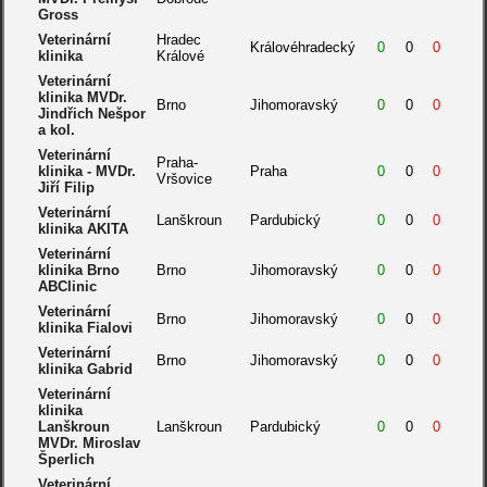
Gross
Veterinární
Hradec
Královéhradecký
0
0
0
klinika
Králové
Veterinární
klinika MVDr.
Brno
Jihomoravský
0
0
0
Jindřich Nešpor
a kol.
Veterinární
Praha-
klinika - MVDr.
Praha
0
0
0
Vršovice
Jiří Filip
Veterinární
Lanškroun
Pardubický
0
0
0
klinika AKITA
Veterinární
klinika Brno
Brno
Jihomoravský
0
0
0
ABClinic
Veterinární
Brno
Jihomoravský
0
0
0
klinika Fialovi
Veterinární
Brno
Jihomoravský
0
0
0
klinika Gabrid
Veterinární
klinika
Lanškroun
Lanškroun
Pardubický
0
0
0
MVDr. Miroslav
Šperlich
Veterinární