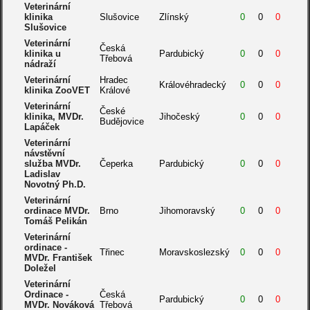
Veterinární
klinika
Slušovice
Zlínský
0
0
0
Slušovice
Veterinární
Česká
klinika u
Pardubický
0
0
0
Třebová
nádraží
Veterinární
Hradec
Královéhradecký
0
0
0
klinika ZooVET
Králové
Veterinární
České
klinika, MVDr.
Jihočeský
0
0
0
Budějovice
Lapáček
Veterinární
návstěvní
služba MVDr.
Čeperka
Pardubický
0
0
0
Ladislav
Novotný Ph.D.
Veterinární
ordinace MVDr.
Brno
Jihomoravský
0
0
0
Tomáš Pelikán
Veterinární
ordinace -
Třinec
Moravskoslezský
0
0
0
MVDr. František
Doležel
Veterinární
Ordinace -
Česká
Pardubický
0
0
0
MVDr. Nováková
Třebová