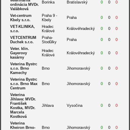
veterinárna
Borinka
Bratislavský
0
0
0
ordinácia MVDr.
Valábková
Vet-centrum
Praha 9 -
Praha
0
0
0
Kbely s.r.o.
Kbely
VET-KLINIKA,
Hradec
Královéhradecký
0
0
0
s.r.o.
Králové
VETCENTRUM
Praha-
Praha
0
0
0
Duchek s.r.o.
Stodůlky
Veter. klin.
Hradec
Gayerovy
Královéhradecký
0
0
0
Králové
kasárny
Veterina Bystrc
s.r.o. Brno
Brno
Jihomoravský
0
0
0
Kamechy
Veterina Bystrc
s.r.o. Brno Max
Brno
Jihomoravský
0
0
0
Centrum
Veterina
Jihlava: MVDr.
František
Jihlava
Vysočina
0
0
0
Kostka, MVDr.
Marcela
Kostková
Veterina
Kheiron Brno-
Brno
Jihomoravský
0
0
0