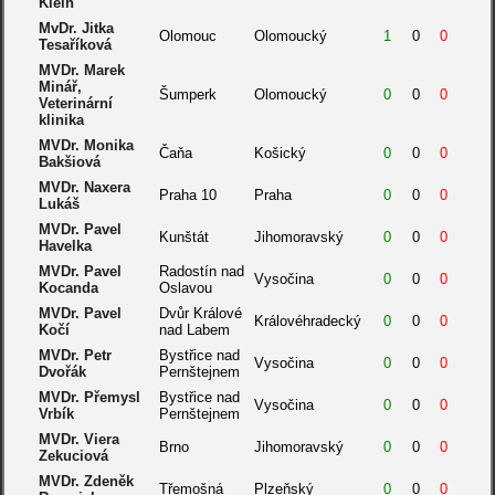
Klein
MvDr. Jitka
Olomouc
Olomoucký
1
0
0
Tesaříková
MVDr. Marek
Minář,
Šumperk
Olomoucký
0
0
0
Veterinární
klinika
MVDr. Monika
Čaňa
Košický
0
0
0
Bakšiová
MVDr. Naxera
Praha 10
Praha
0
0
0
Lukáš
MVDr. Pavel
Kunštát
Jihomoravský
0
0
0
Havelka
MVDr. Pavel
Radostín nad
Vysočina
0
0
0
Kocanda
Oslavou
MVDr. Pavel
Dvůr Králové
Královéhradecký
0
0
0
Kočí
nad Labem
MVDr. Petr
Bystřice nad
Vysočina
0
0
0
Dvořák
Pernštejnem
MVDr. Přemysl
Bystřice nad
Vysočina
0
0
0
Vrbík
Pernštejnem
MVDr. Viera
Brno
Jihomoravský
0
0
0
Zekuciová
MVDr. Zdeněk
Třemošná
Plzeňský
0
0
0