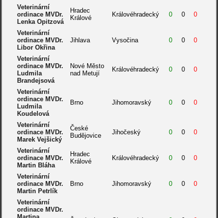
Veterinární
Hradec
ordinace MVDr.
Královéhradecký
0
0
0
Králové
Lenka Opitzová
Veterinární
ordinace MVDr.
Jihlava
Vysočina
0
0
0
Libor Okřina
Veterinární
ordinace MVDr.
Nové Město
Královéhradecký
0
0
0
Ludmila
nad Metují
Brandejsová
Veterinární
ordinace MVDr.
Brno
Jihomoravský
0
0
0
Ludmila
Koudelová
Veterinární
České
ordinace MVDr.
Jihočeský
0
0
0
Budějovice
Marek Vejšický
Veterinární
Hradec
ordinace MVDr.
Královéhradecký
0
0
0
Králové
Martin Bláha
Veterinární
ordinace MVDr.
Brno
Jihomoravský
0
0
0
Martin Petrlík
Veterinární
ordinace MVDr.
Martina