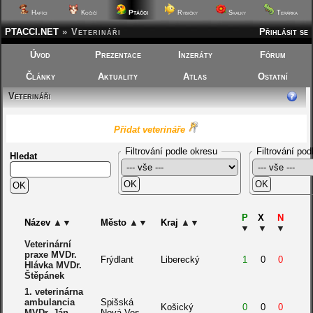
Ptáčci
Hafíci
Kočičí
Rybičky
Skalky
Terárka
PTACCI.NET
»
Veterináři
Přihlásit se
Úvod
Prezentace
Inzeráty
Fórum
Články
Aktuality
Atlas
Ostatní
Veterináři
Přidat veterináře
Filtrování podle okresu
Filtrování pod
Hledat
P
X
N
Název
▲
▼
Město
▲
▼
Kraj
▲
▼
▼
▼
▼
Veterinární
praxe MVDr.
Frýdlant
Liberecký
1
0
0
Hlávka MVDr.
Štěpánek
1. veterinárna
ambulancia
Spišská
Košický
0
0
0
MVDr. Ján
Nová Ves