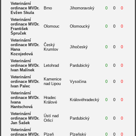
Veterinární
ordinace MVDr.
Brno
Jihomoravský
0
0
0
Evžen Skula
Veterinární
ordinace MVDr.
Olomouc
Olomoucký
0
0
0
František
Špruček
Veterinární
ordinace MVDr.
Český
Jihočeský
0
0
0
Hana
Krumlov
Kozojedová
Veterinární
ordinace MVDr.
Letohrad
Pardubický
0
0
0
Ivan Malínek
Veterinární
Kamenice
ordinace MVDr.
Vysočina
0
0
0
nad Lipou
Ivan Palec
Veterinární
ordinace MVDr.
Hradec
Královéhradecký
0
0
0
Ivana
Králové
Hantschová
Veterinární
Ústí nad
ordinace MVDr.
Pardubický
0
0
0
Orlicí
Jan Šašek
Veterinární
ordinace MVDr.
Plzeň
Plzeňský
0
0
0