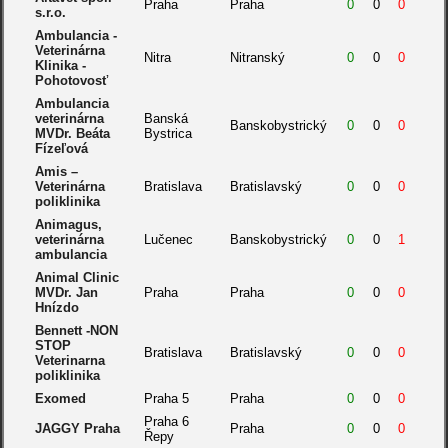
Praha
Praha
0
0
0
s.r.o.
Ambulancia -
Veterinárna
Nitra
Nitranský
0
0
0
Klinika -
Pohotovosť
Ambulancia
veterinárna
Banská
Banskobystrický
0
0
0
MVDr. Beáta
Bystrica
Fízeľová
Amis –
Veterinárna
Bratislava
Bratislavský
0
0
0
poliklinika
Animagus,
veterinárna
Lučenec
Banskobystrický
0
0
1
ambulancia
Animal Clinic
MVDr. Jan
Praha
Praha
0
0
0
Hnízdo
Bennett -NON
STOP
Bratislava
Bratislavský
0
0
0
Veterinarna
poliklinika
Exomed
Praha 5
Praha
0
0
0
Praha 6
JAGGY Praha
Praha
0
0
0
Řepy