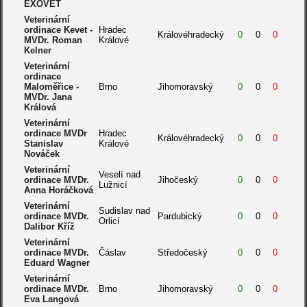
EXOVET
Veterinární
ordinace Kevet -
Hradec
Královéhradecký
0
0
0
MVDr. Roman
Králové
Kelner
Veterinární
ordinace
Maloměřice -
Brno
Jihomoravský
0
0
0
MVDr. Jana
Králová
Veterinární
ordinace MVDr
Hradec
Královéhradecký
0
0
0
Stanislav
Králové
Nováček
Veterinární
Veselí nad
ordinace MVDr.
Jihočeský
0
0
0
Lužnicí
Anna Horáčková
Veterinární
Sudislav nad
ordinace MVDr.
Pardubický
0
0
0
Orlicí
Dalibor Kříž
Veterinární
ordinace MVDr.
Čáslav
Středočeský
0
0
0
Eduard Wagner
Veterinární
ordinace MVDr.
Brno
Jihomoravský
0
0
0
Eva Langová