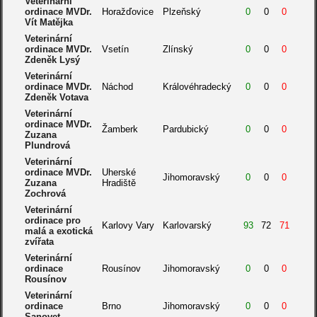
Veterinární
ordinace MVDr.
Horažďovice
Plzeňský
0
0
0
Vít Matějka
Veterinární
ordinace MVDr.
Vsetín
Zlínský
0
0
0
Zdeněk Lysý
Veterinární
ordinace MVDr.
Náchod
Královéhradecký
0
0
0
Zdeněk Votava
Veterinární
ordinace MVDr.
Žamberk
Pardubický
0
0
0
Zuzana
Plundrová
Veterinární
ordinace MVDr.
Uherské
Jihomoravský
0
0
0
Zuzana
Hradiště
Zochrová
Veterinární
ordinace pro
Karlovy Vary
Karlovarský
93
72
71
malá a exotická
zvířata
Veterinární
ordinace
Rousínov
Jihomoravský
0
0
0
Rousínov
Veterinární
ordinace
Brno
Jihomoravský
0
0
0
Sanovet