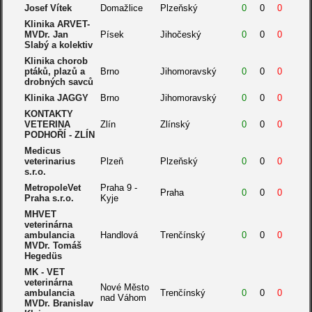
Josef Vítek
Domažlice
Plzeňský
0
0
0
Klinika ARVET-
MVDr. Jan
Písek
Jihočeský
0
0
0
Slabý a kolektiv
Klinika chorob
ptáků, plazů a
Brno
Jihomoravský
0
0
0
drobných savců
Klinika JAGGY
Brno
Jihomoravský
0
0
0
KONTAKTY
VETERINA
Zlín
Zlínský
0
0
0
PODHOŘÍ - ZLÍN
Medicus
veterinarius
Plzeň
Plzeňský
0
0
0
s.r.o.
MetropoleVet
Praha 9 -
Praha
0
0
0
Praha s.r.o.
Kyje
MHVET
veterinárna
ambulancia
Handlová
Trenčínský
0
0
0
MVDr. Tomáš
Hegedüs
MK - VET
veterinárna
Nové Město
ambulancia
Trenčínský
0
0
0
nad Váhom
MVDr. Branislav