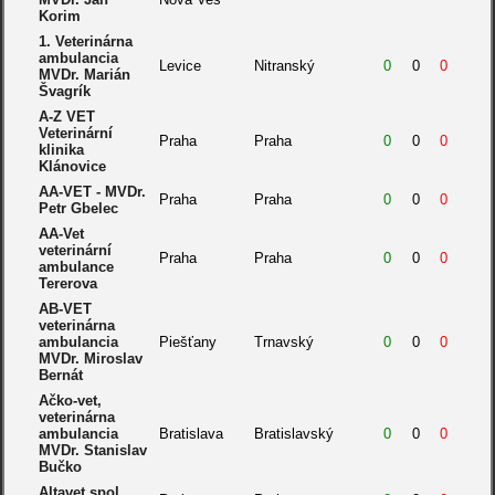
Korim
1. Veterinárna
ambulancia
Levice
Nitranský
0
0
0
MVDr. Marián
Švagrík
A-Z VET
Veterinární
Praha
Praha
0
0
0
klinika
Klánovice
AA-VET - MVDr.
Praha
Praha
0
0
0
Petr Gbelec
AA-Vet
veterinární
Praha
Praha
0
0
0
ambulance
Tererova
AB-VET
veterinárna
ambulancia
Piešťany
Trnavský
0
0
0
MVDr. Miroslav
Bernát
Ačko-vet,
veterinárna
ambulancia
Bratislava
Bratislavský
0
0
0
MVDr. Stanislav
Bučko
Altavet spol.