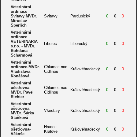
Veterinární
ordinace
Svitavy MVDr.
Svitavy
Pardubický
0
0
0
Miroslav
Šperlich
Veterinární
ordinace
VETERINARIA
Liberec
Liberecký
0
0
0
s.r.o. - MVDr.
Bohdana
Scharmová
Veterinární
ordinace.MVDr.
Chlumec nad
Královéhradecký
0
0
0
Vladislava
Cidlinou
Konášová
Veterinární
ošetřovna
Chlumec nad
Královéhradecký
0
0
0
MVDr. Pavel
Cidlinou
Richter
Veterinární
ošetřovna
Všestary
Královéhradecký
0
0
0
MVDr. Šárka
Staňková
Veterinární
Hradec
ošetřovna-
Královéhradecký
0
0
0
Králové
Věkoše