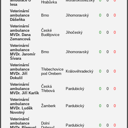
ambulace U
Moravskoslezský
0
0
0
Hrabůvka
lesa
Veterinární
ambulance
Brno
Jihomoravský
0
0
0
Dášeňka
Veterinární
ambulance
České
Jihočeský
0
0
0
MVDr. Dana
Budějovice
Zemancová
Veterinární
ambulance
Brno
Jihomoravský
0
0
0
MVDr. Jaromír
Šívara
Veterinární
ambulance
Třebechovice
Královéhradecký
0
0
0
MVDr. Jiří
pod Orebem
Dokulil
Veterinární
Česká
ambulance
Pardubický
0
0
0
Třebová
MVDr. Jiří Karlík
Veterinární
ambulance
Žamberk
Pardubický
0
0
0
MVDr. Luděk
Novotný
Veterinární
ambulance
Dolní
Pardubický
0
0
0
MVDr. Přemysl
Dobrouč