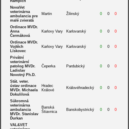
Rampich
NovaVet
veterinárna
Martin
Žilinský
0
0
0
ambulancia pre
malé zvieratá
Ordinace MVDr.
Anna
Karlovy Vary
Karlovarský
0
0
0
Čermáková
Ordinace MVDr.
Vojtěch
Karlovy Vary
Karlovarský
0
0
0
Lískovec
Privátní
veterinární
patolog MVDr.
Čeperka
Pardubický
0
0
0
Ladislav
Novotný Ph.D.
Stát. veter.
ústav ordinace
Hradec
Královéhradecký
0
0
0
MVDr. Michaela
Králové
Dokulilová
Súkromná
veterinárna
Banská
ambulancia
Banskobystrický
0
0
0
Štiavnica
MVDr. Stanislav
Ďurkan
VAL&VET