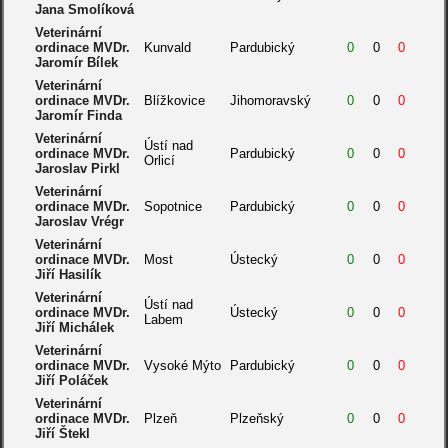
Jana Smolíková
Veterinární
ordinace MVDr.
Kunvald
Pardubický
0
0
0
Jaromír Bílek
Veterinární
ordinace MVDr.
Blížkovice
Jihomoravský
0
0
0
Jaromír Finda
Veterinární
Ústí nad
ordinace MVDr.
Pardubický
0
0
0
Orlicí
Jaroslav Pirkl
Veterinární
ordinace MVDr.
Sopotnice
Pardubický
0
0
0
Jaroslav Vrégr
Veterinární
ordinace MVDr.
Most
Ústecký
0
0
0
Jiří Hasilík
Veterinární
Ústí nad
ordinace MVDr.
Ústecký
0
0
0
Labem
Jiří Michálek
Veterinární
ordinace MVDr.
Vysoké Mýto
Pardubický
0
0
0
Jiří Poláček
Veterinární
ordinace MVDr.
Plzeň
Plzeňský
0
0
0
Jiří Štekl