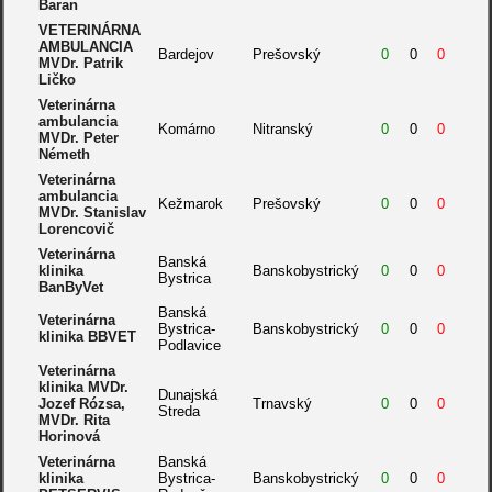
Baran
VETERINÁRNA
AMBULANCIA
Bardejov
Prešovský
0
0
0
MVDr. Patrik
Ličko
Veterinárna
ambulancia
Komárno
Nitranský
0
0
0
MVDr. Peter
Németh
Veterinárna
ambulancia
Kežmarok
Prešovský
0
0
0
MVDr. Stanislav
Lorencovič
Veterinárna
Banská
klinika
Banskobystrický
0
0
0
Bystrica
BanByVet
Banská
Veterinárna
Bystrica-
Banskobystrický
0
0
0
klinika BBVET
Podlavice
Veterinárna
klinika MVDr.
Dunajská
Jozef Rózsa,
Trnavský
0
0
0
Streda
MVDr. Rita
Horinová
Veterinárna
Banská
klinika
Bystrica-
Banskobystrický
0
0
0