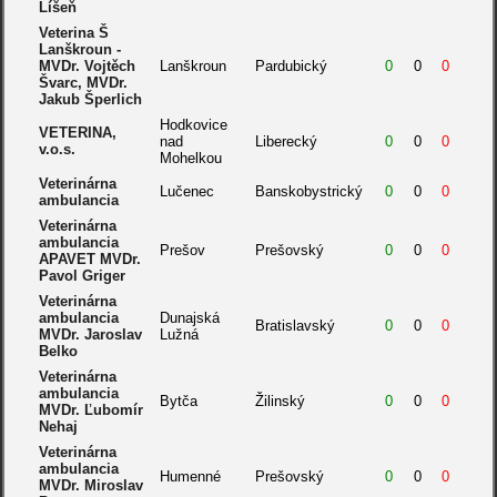
Líšeň
Veterina Š
Lanškroun -
MVDr. Vojtěch
Lanškroun
Pardubický
0
0
0
Švarc, MVDr.
Jakub Šperlich
Hodkovice
VETERINA,
nad
Liberecký
0
0
0
v.o.s.
Mohelkou
Veterinárna
Lučenec
Banskobystrický
0
0
0
ambulancia
Veterinárna
ambulancia
Prešov
Prešovský
0
0
0
APAVET MVDr.
Pavol Griger
Veterinárna
ambulancia
Dunajská
Bratislavský
0
0
0
MVDr. Jaroslav
Lužná
Belko
Veterinárna
ambulancia
Bytča
Žilinský
0
0
0
MVDr. Ľubomír
Nehaj
Veterinárna
ambulancia
Humenné
Prešovský
0
0
0
MVDr. Miroslav