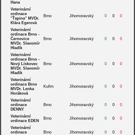
Hana
Veterinární
ordinace
Brno
Jihomoravský
0
0
0
"Ťapina" MVDr.
Klára Egerová
Veterinární
ordinace Brno -
Černovice
Brno
Jihomoravský
0
0
0
MVDr. Slavomír
Hladík
Veterinární
ordinace Brno -
Nový Lískovec
Brno
Jihomoravský
0
0
0
MVDr. Slavomír
Hladík
Veterinární
ordinace Brno
Kuřim
Jihomoravský
0
0
0
MVDr. Lenka
Horáková
Veterinární
ordinace
Brno
Jihomoravský
0
0
0
DENNY
Veterinární
Brno
Jihomoravský
0
0
0
ordinace EDEN
Veterinární
ordinace
Brno
Jihomoravský
0
0
0