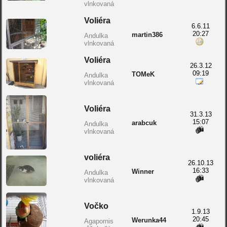
vlnkovaná
Voliéra
6.6.11
20:27
martin386
Andulka
vlnkovaná
Voliéra
26.3.12
09:19
TOMeK
Andulka
vlnkovaná
Voliéra
31.3.13
15:07
arabcuk
Andulka
vlnkovaná
voliéra
26.10.13
16:33
Winner
Andulka
vlnkovaná
Vočko
1.9.13
20:45
Werunka44
Agapornis