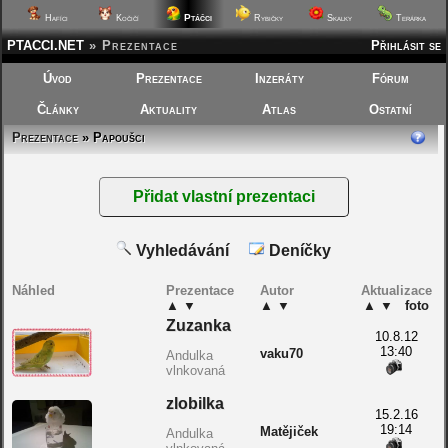
Ptáčci
Hafíci
Kočičí
Rybičky
Skalky
Terárka
PTACCI.NET
»
Prezentace
Přihlásit se
Úvod
Prezentace
Inzeráty
Fórum
Články
Aktuality
Atlas
Ostatní
Prezentace
» Papoušci
Vyhledávání
Deníčky
Náhled
Prezentace
Autor
Aktualizace
▲
▼
▲
▼
▲
▼
foto
Zuzanka
10.8.12
13:40
vaku70
Andulka
vlnkovaná
zlobilka
15.2.16
19:14
Matějiček
Andulka