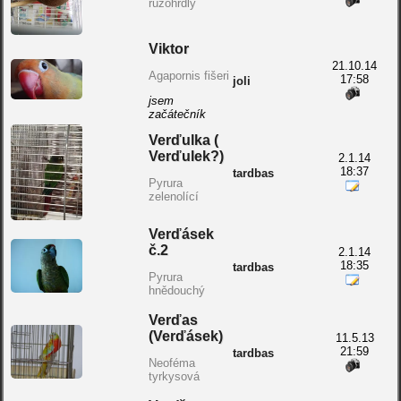
růžohrdlý
Viktor
21.10.14
Agapornis fišeri
17:58
joli
jsem
začátečník
Verďulka (
Verďulek?)
2.1.14
18:37
tardbas
Pyrura
zelenolící
Verďásek
č.2
2.1.14
18:35
tardbas
Pyrura
hnědouchý
Verďas
(Verďásek)
11.5.13
21:59
tardbas
Neoféma
tyrkysová