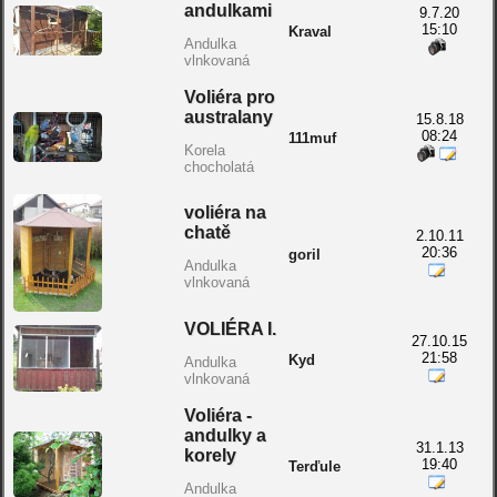
andulkami
9.7.20
15:10
Kraval
Andulka
vlnkovaná
Voliéra pro
australany
15.8.18
08:24
111muf
Korela
chocholatá
voliéra na
chatě
2.10.11
20:36
goril
Andulka
vlnkovaná
VOLIÉRA I.
27.10.15
21:58
Kyd
Andulka
vlnkovaná
Voliéra -
andulky a
31.1.13
korely
19:40
Terďule
Andulka