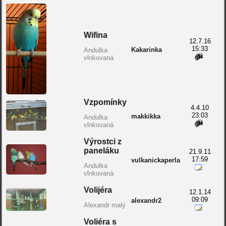
Wifina
12.7.16
15:33
Kakarinka
Andulka
vlnkovaná
Vzpomínky
4.4.10
23:03
makkikka
Andulka
vlnkovaná
Výrostci z
paneláku
21.9.11
17:59
vulkanickaperla
Andulka
vlnkovaná
Volijéra
12.1.14
09:09
alexandr2
Alexandr malý
Voliéra s