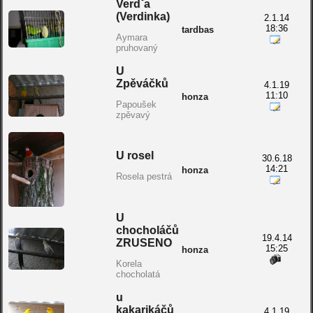
Verdˇa
(Verdinka)
2.1.14
18:36
tardbas
Aymara
pruhovaný
U
Zpěváčků
4.1.19
11:10
honza
Papoušek
zpěvavý
U rosel
30.6.18
14:21
honza
Rosela pestrá
U
chocholáčů
19.4.14
ZRUSENO
15:25
honza
Korela
chocholatá
u
kakarikáčů
4.1.19