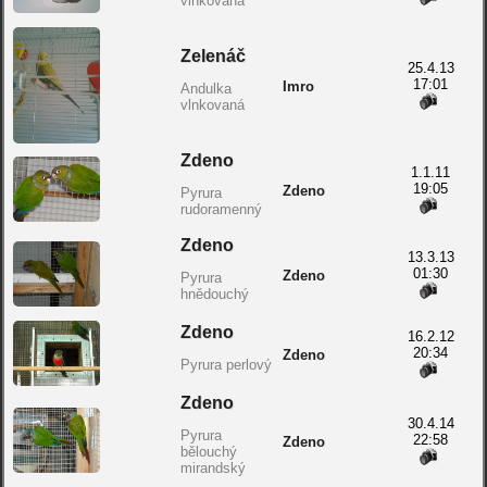
vlnkovaná
Zelenáč
25.4.13
17:01
Imro
Andulka
vlnkovaná
Zdeno
1.1.11
19:05
Zdeno
Pyrura
rudoramenný
Zdeno
13.3.13
01:30
Zdeno
Pyrura
hnědouchý
Zdeno
16.2.12
20:34
Zdeno
Pyrura perlový
Zdeno
30.4.14
Pyrura
22:58
Zdeno
bělouchý
mirandský