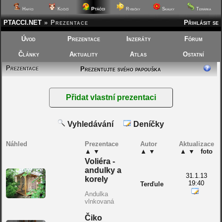
Ptáčci
Hafíci
Kočičí
Rybičky
Skalky
Terárka
PTACCI.NET
»
Prezentace
Přihlásit se
Úvod
Prezentace
Inzeráty
Fórum
Články
Aktuality
Atlas
Ostatní
Prezentace
Prezentujte svého papouška
Vyhledávání
Deníčky
Náhled
Prezentace
Autor
Aktualizace
▲
▼
▲
▼
▲
▼
foto
Voliéra -
andulky a
31.1.13
korely
19:40
Terďule
Andulka
vlnkovaná
Čiko