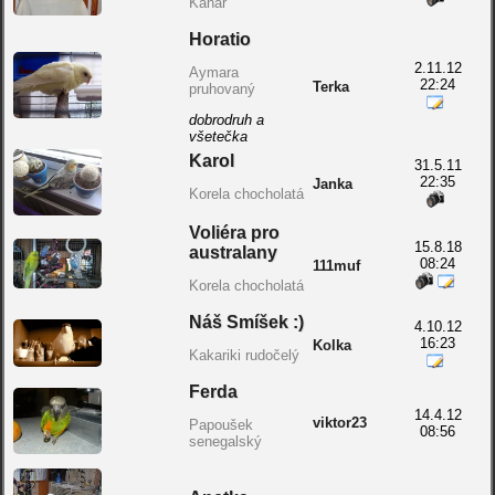
Kanár
Horatio
2.11.12
Aymara
22:24
Terka
pruhovaný
dobrodruh a
všetečka
Karol
31.5.11
22:35
Janka
Korela chocholatá
Voliéra pro
15.8.18
australany
08:24
111muf
Korela chocholatá
Náš Smíšek :)
4.10.12
16:23
Kolka
Kakariki rudočelý
Ferda
14.4.12
viktor23
Papoušek
08:56
senegalský