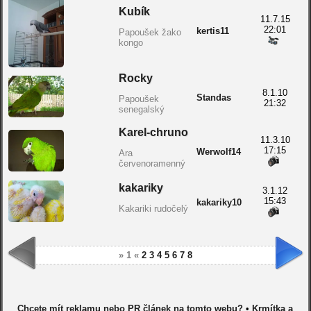
Kubík
11.7.15
22:01
kertis11
Papoušek žako
kongo
Rocky
8.1.10
Standas
Papoušek
21:32
senegalský
Karel-chruno
11.3.10
17:15
Werwolf14
Ara
červenoramenný
kakariky
3.1.12
15:43
kakariky10
Kakariki rudočelý
» 1 «
2
3
4
5
6
7
8
Chcete mít reklamu nebo PR článek na tomto webu?
•
Krmítka a