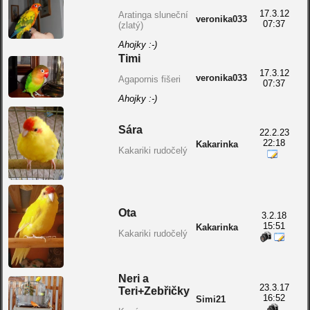
17.3.12
Aratinga sluneční
veronika033
07:37
(zlatý)
Ahojky :-)
Timi
17.3.12
veronika033
Agapornis fišeri
07:37
Ahojky :-)
Sára
22.2.23
22:18
Kakarinka
Kakariki rudočelý
Ota
3.2.18
15:51
Kakarinka
Kakariki rudočelý
Neri a
23.3.17
Teri+Zebřičky
16:52
Simi21