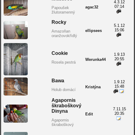
4.3.12
07:14
agac32
Papoušek
žlutoramenný
Rocky
5.1.12
15:06
ellipsees
Amazoňan
oranžovokřídlý
Cookie
1.9.13
20:55
Werunka44
Rosela pestrá
Bawa
1.9.12
15:48
Kristýna
Holub domácí
Agapornis
škraboškový
7.11.15
Dinyna
20:35
Edit
Agapornis
škraboškový