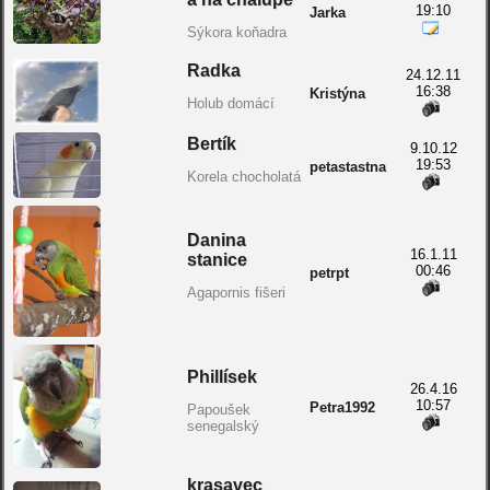
19:10
Jarka
Sýkora koňadra
Radka
24.12.11
16:38
Kristýna
Holub domácí
Bertík
9.10.12
19:53
petastastna
Korela chocholatá
Danina
16.1.11
stanice
00:46
petrpt
Agapornis fišeri
Phillísek
26.4.16
10:57
Petra1992
Papoušek
senegalský
krasavec