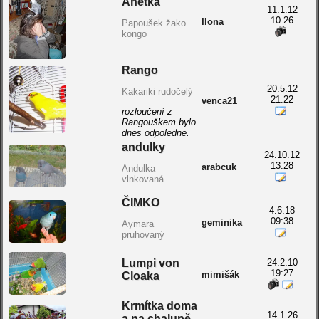
Anetka
11.1.12
10:26
Ilona
Papoušek žako
kongo
Rango
20.5.12
Kakariki rudočelý
21:22
venca21
rozloučení z
Rangouškem bylo
dnes odpoledne.
andulky
24.10.12
13:28
arabcuk
Andulka
vlnkovaná
ČIMKO
4.6.18
09:38
geminika
Aymara
pruhovaný
Lumpi von
24.2.10
19:27
mimišák
Cloaka
Krmítka doma
14.1.26
a na chalupě