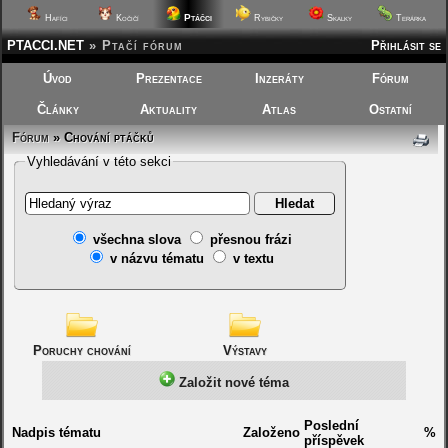
Ptáčci
Hafíci
Kočičí
Rybičky
Skalky
Terárka
PTACCI.NET
»
Ptačí fórum
Přihlásit se
Úvod
Prezentace
Inzeráty
Fórum
Články
Aktuality
Atlas
Ostatní
Fórum
»
Chování ptáčků
Vyhledávání v této sekci
všechna slova
přesnou frázi
v názvu tématu
v textu
Poruchy chování
Výstavy
Založit nové téma
Poslední
Nadpis tématu
Založeno
%
příspěvek