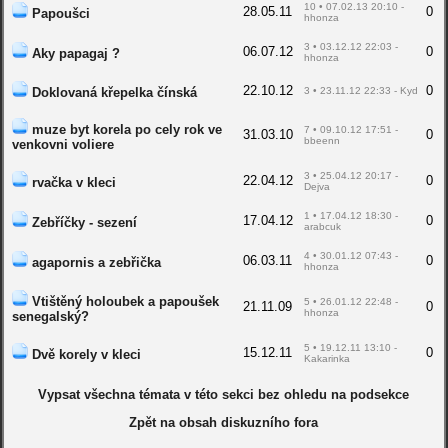
10 • 07.02.13 20:10 -
28.05.11
0
Papoušci
hhonza
3 • 03.12.12 22:03 -
06.07.12
0
Aky papagaj ?
hhonza
22.10.12
0
Doklovaná křepelka čínská
3 • 23.11.12 22:33 - Kyd
muze byt korela po cely rok ve
7 • 09.10.12 17:51 -
31.03.10
0
bbeenn
venkovni voliere
3 • 25.04.12 20:17 -
22.04.12
0
rvačka v kleci
Dejva
1 • 17.04.12 18:30 -
17.04.12
0
Zebříčky - sezení
arabcuk
4 • 30.01.12 07:43 -
06.03.11
0
agapornis a zebřička
hhonza
Vtištěný holoubek a papoušek
5 • 26.01.12 22:48 -
21.11.09
0
hhonza
senegalský?
5 • 19.12.11 13:10 -
15.12.11
0
Dvě korely v kleci
Kakarinka
Vypsat všechna témata v této sekci bez ohledu na podsekce
Zpět na obsah diskuzního fora