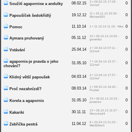
3 • 08.02.15 17:28 -
08.02.15
0
Soužití agapornise a andulky
111muf
11 • 26.11.14 20:30 -
19.12.12
0
Papoušíček šedokřídlý
Michael281
11.10.14
0
Pomoc
1 • 11.10.14 11:19 - Nika
10 • 08.10.14 10:00 -
05.11.12
0
Aymara pruhovaný
geminika
2 • 26.04.14 07:11 -
25.04.14
0
Vstávání
111muf
agapornis-je pravda o jeho
7 • 16.04.14 15:37 -
31.05.10
0
111muf
chování?
4 • 13.04.14 17:57 -
04.03.14
0
Klidný větší papoušek
111muf
1 • 08.03.14 18:43 -
08.03.14
0
Proč nezahnízdí?
Postak
15 • 08.02.14 10:33 -
31.05.10
0
Korela a agapornis
poweres
15 • 28.10.13 11:07 -
30.11.11
0
Kakariki
Werunka44
8 • 20.04.13 21:03 -
11.04.12
0
Zebřička pestrá
MilošDitrich