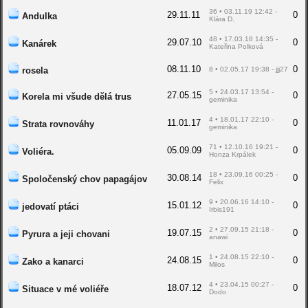
36 • 03.11.19 12:42 -
29.11.11
0
Andulka
Klára D.
48 • 17.03.18 14:35 -
29.07.10
0
Kanárek
Kateřina Polková
08.11.10
0
rosela
8 • 02.05.17 19:38 - jjj27
5 • 24.03.17 13:54 -
27.05.15
0
Korela mi všude dělá trus
geminika
4 • 18.01.17 22:10 -
11.01.17
0
Strata rovnováhy
geminika
71 • 12.10.16 19:21 -
05.09.09
0
Voliéra.
Honza Krpálek
18 • 23.09.16 00:25 -
30.08.14
0
Spoločenský chov papagájov
Felix
9 • 20.06.16 14:10 -
15.01.12
0
jedovatí ptáci
Irbis191
2 • 27.09.15 21:18 -
19.07.15
0
Pyrura a jeji chovani
anawi
1 • 24.08.15 22:10 -
24.08.15
0
Zako a kanarci
Milos
4 • 23.04.15 00:27 -
18.07.12
0
Situace v mé voliéře
Dodo