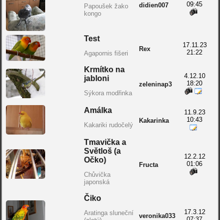
09:45
didien007
Papoušek žako
kongo
Test
17.11.23
Rex
21:22
Agapornis fišeri
Krmítko na
4.12.10
jabloni
18:20
zeleninap3
Sýkora modřinka
Amálka
11.9.23
10:43
Kakarinka
Kakariki rudočelý
Tmavička a
Světloš (a
12.2.12
Očko)
01:06
Fructa
Chůvička
japonská
Čiko
17.3.12
Aratinga sluneční
veronika033
07:37