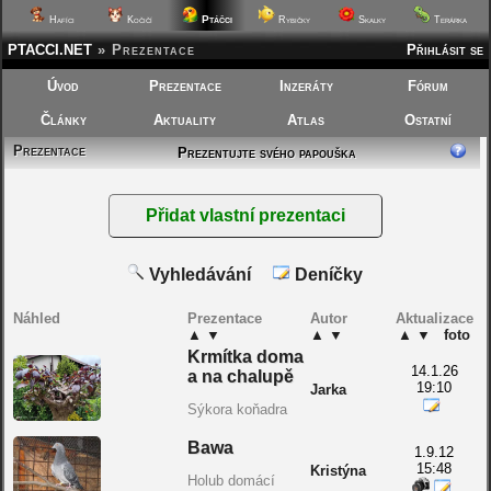
Ptáčci
Hafíci
Kočičí
Rybičky
Skalky
Terárka
PTACCI.NET
»
Prezentace
Přihlásit se
Úvod
Prezentace
Inzeráty
Fórum
Články
Aktuality
Atlas
Ostatní
Prezentace
Prezentujte svého papouška
Vyhledávání
Deníčky
Náhled
Prezentace
Autor
Aktualizace
▲
▼
▲
▼
▲
▼
foto
Krmítka doma
14.1.26
a na chalupě
19:10
Jarka
Sýkora koňadra
Bawa
1.9.12
15:48
Kristýna
Holub domácí