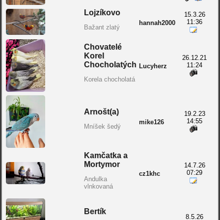
Lojzíkovo
15.3.26
11:36
hannah2000
Bažant zlatý
Chovatelé
Korel
26.12.21
Chocholatých
11:24
Lucyherz
Korela chocholatá
Arnošt(a)
19.2.23
14:55
mike126
Mníšek šedý
Kamčatka a
Mortymor
14.7.26
07:29
cz1khc
Andulka
vlnkovaná
Bertík
8.5.26