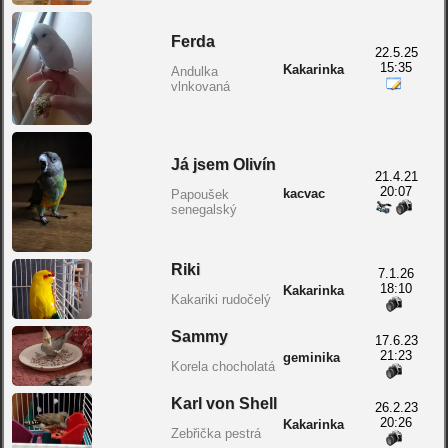
Ferda
22.5.25
15:35
Kakarinka
Andulka
vlnkovaná
Já jsem Olivín
21.4.21
20:07
kacvac
Papoušek
senegalský
Riki
7.1.26
18:10
Kakarinka
Kakariki rudočelý
Sammy
17.6.23
21:23
geminika
Korela chocholatá
Karl von Shell
26.2.23
20:26
Kakarinka
Zebřička pestrá