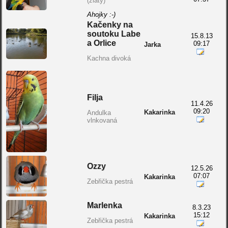
(zlatý)
Ahojky :-)
Kačenky na
soutoku Labe
15.8.13
a Orlice
09:17
Jarka
Kachna divoká
Filja
11.4.26
09:20
Kakarinka
Andulka
vlnkovaná
Ozzy
12.5.26
07:07
Kakarinka
Zebřička pestrá
Marlenka
8.3.23
15:12
Kakarinka
Zebřička pestrá