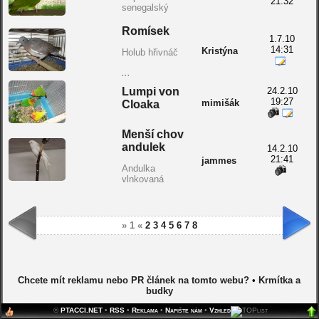
21:32
senegalský
Romísek
1.7.10
14:31
Kristýna
Holub hřivnáč
...
Lumpi von
24.2.10
19:27
mimišák
Cloaka
Menší chov
andulek
14.2.10
21:41
jammes
Andulka
vlnkovaná
» 1 «
2
3
4
5
6
7
8
Chcete mít reklamu nebo PR článek na tomto webu?
•
Krmítka a
budky
©
PTACCI.NET
•
RSS
•
Reklama
•
Napište nám
•
Vzhled