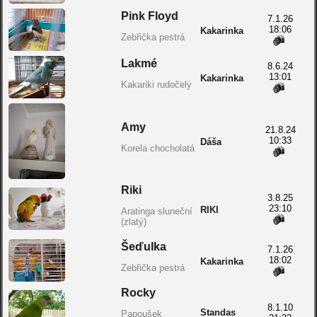
Pink Floyd
7.1.26
18:06
Kakarinka
Zebřička pestrá
Lakmé
8.6.24
13:01
Kakarinka
Kakariki rudočelý
Amy
21.8.24
10:33
Dáša
Korela chocholatá
Riki
3.8.25
23:10
RIKI
Aratinga sluneční
(zlatý)
Šeďulka
7.1.26
18:02
Kakarinka
Zebřička pestrá
Rocky
8.1.10
Standas
Papoušek