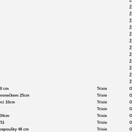
Ž
Ž
Ž
Ž
Ž
Ž
Ž
Ž
Ž
Ž
Ž
Ž
Ž
40 cm
Trixie
O
e zvonečkem 25cm
Trixie
O
avci 10cm
Trixie
O
Trixie
O
á 34cm
Trixie
O
 51
Trixie
O
o papoušky 48 cm
Trixie
O