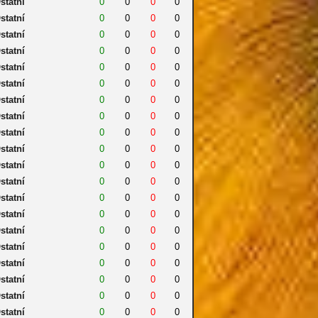
statní
0
0
0
0
statní
0
0
0
0
statní
0
0
0
0
statní
0
0
0
0
statní
0
0
0
0
statní
0
0
0
0
statní
0
0
0
0
statní
0
0
0
0
statní
0
0
0
0
statní
0
0
0
0
statní
0
0
0
0
statní
0
0
0
0
statní
0
0
0
0
statní
0
0
0
0
statní
0
0
0
0
statní
0
0
0
0
statní
0
0
0
0
statní
0
0
0
0
statní
0
0
0
0
statní
0
0
0
0