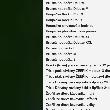
Brusná houpačka DeLuxe L
Brusná houpačka DeLuxe M
Houpačka Rock n Roll M
Houpačka Rock n Roll XL
Houpačka akrylátová s hračkou
Houpačka plast+bavlněný provaz
Brusná houpačka DeLuxe XL
Brusná houpačka DeLuxe XXL
Brusná houpačka L
Brusná houpačka M
Brusná houpačka S
Hračka (trixie) ptáci rozřezaný žebřík 12 p
Trixie pták závěsný ŽEBŘÍK motouz+3 dře
Trixie pták závěsný ŽEBŘÍK motouz+4 dře
Trixie Dřevěný závěsný žebřík 4příčky 20
Trixie Dřevěný závěsný žebřík 5příček 24
Žebřík ze dřeva kávovníku malý
Žebřík ze dřeva kávovníku střední
Žebřík ze dřeva kávovníku velký