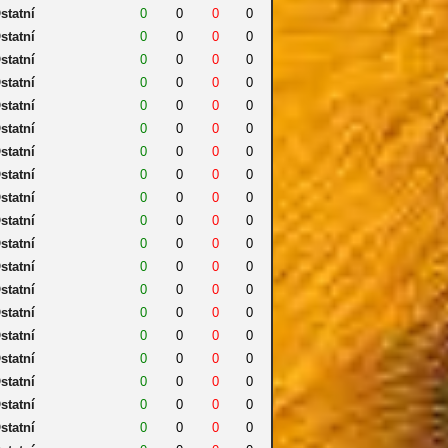
statní
0
0
0
0
statní
0
0
0
0
statní
0
0
0
0
statní
0
0
0
0
statní
0
0
0
0
statní
0
0
0
0
statní
0
0
0
0
statní
0
0
0
0
statní
0
0
0
0
statní
0
0
0
0
statní
0
0
0
0
statní
0
0
0
0
statní
0
0
0
0
statní
0
0
0
0
statní
0
0
0
0
statní
0
0
0
0
statní
0
0
0
0
statní
0
0
0
0
statní
0
0
0
0