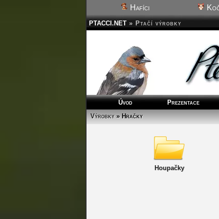
Hafíci
Koč
PTACCI.NET
»
Ptačí výrobky
Úvod
Prezentace
Výrobky
» Hračky
Houpačky