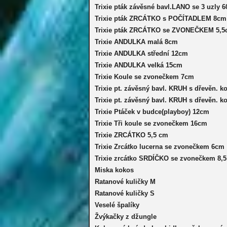
Trixie pták závěsné bavl.LANO se 3 uzl
Trixie pták ZRCÁTKO s POČÍTADLEM 8cm
Trixie pták ZRCÁTKO se ZVONEČKEM 5,
Trixie ANDULKA malá 8cm
Trixie ANDULKA střední 12cm
Trixie ANDULKA velká 15cm
Trixie Koule se zvonečkem 7cm
Trixie pt. závěsný bavl. KRUH s dřevěn. k
Trixie pt. závěsný bavl. KRUH s dřevěn. k
Trixie Ptáček v budce(playboy) 12cm
Trixie Tři koule se zvonečkem 16cm
Trixie ZRCÁTKO 5,5 cm
Trixie Zrcátko lucerna se zvonečkem 6cm
Trixie zrcátko SRDÍČKO se zvonečkem 8,
Miska kokos
Ratanové kuličky M
Ratanové kuličky S
Veselé špalíky
Žvýkačky z džungle