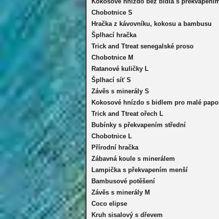
Kokosové hnízdo bez bidla s překvapení
Chobotnice S
Hračka z kávovníku, kokosu a bambusu
Šplhací hračka
Trick and Ttreat senegalské proso
Chobotnice M
Ratanové kuličky L
Šplhací síť S
Závěs s minerály S
Kokosové hnízdo s bidlem pro malé pap
Trick and Ttreat ořech L
Bubínky s překvapením střední
Chobotnice L
Přírodní hračka
Zábavná koule s minerálem
Lampička s překvapením menší
Bambusové potěšení
Závěs s minerály M
Coco elipse
Kruh sisalový s dřevem