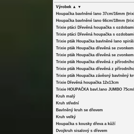
Výrobek
▲
▼
Houpačka bavlněné lano 37cm/16mm (trixi
Houpačka bavlněné lano 66cm/18mm (trixi
Trixie ptáci Dřevěná houpačka s ozdoba
Trixie ptáci Dřevěná houpačka s ozdobam
Trixie pták Houpačka bavlněné lano spirá
Trixie pták Houpačka dřevěná se zvonke
Trixie pták Houpačka dřevěná se zvonkem
Trixie pták Houpačka dřevěná z přírodníh
Trixie pták Houpačka dřevěná z přírodníh
Trixie pták Houpačka závěsný bavlněný k
Trixie Dřevěná houpačka 12x13cm
Trixie HOUPAČKA bavl.lano JUMBO 75cm
Kruh malý
Kruh střední
Bavlněný kruh se dřevem
Kruh velký
Houpačka s kousky dřeva a kůží
Dvojkruh sisalový s dřevem