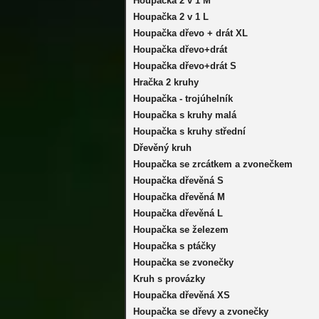
Houpačka 2 v 1 M
Houpačka 2 v 1 L
Houpačka dřevo + drát XL
Houpačka dřevo+drát
Houpačka dřevo+drát S
Hračka 2 kruhy
Houpačka - trojúhelník
Houpačka s kruhy malá
Houpačka s kruhy střední
Dřevěný kruh
Houpačka se zrcátkem a zvonečkem
Houpačka dřevěná S
Houpačka dřevěná M
Houpačka dřevěná L
Houpačka se železem
Houpačka s ptáčky
Houpačka se zvonečky
Kruh s provázky
Houpačka dřevěná XS
Houpačka se dřevy a zvonečky