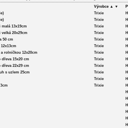
Výrobce
▲
▼
P
e)
Trixie
H
e)
Trixie
H
mi malá 13x19cm
Trixie
H
i velká 20x29cm
Trixie
H
la 50 cm
Trixie
H
m 12x13cm
Trixie
H
 a rolničkou 12x20cm
Trixie
H
o dřeva 15x20 cm
Trixie
H
o dřeva 22x29 cm
Trixie
H
ruh s uzlem 25cm
Trixie
H
Trixie
H
/3cm
Trixie
H
H
H
H
H
H
H