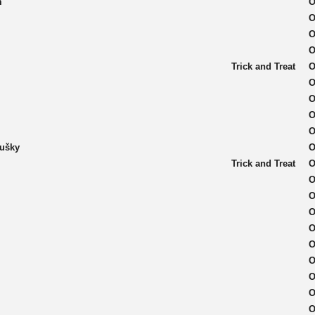
m
O
O
O
O
Trick and Treat
O
O
O
O
O
oušky
O
Trick and Treat
O
O
O
O
O
O
O
O
O
O