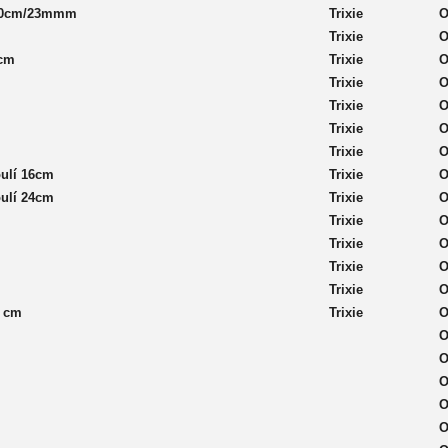
y 60cm/23mmm
Trixie
O
Trixie
O
5cm
Trixie
O
Trixie
O
Trixie
O
Trixie
O
Trixie
O
oulí 16cm
Trixie
O
oulí 24cm
Trixie
O
Trixie
O
Trixie
O
Trixie
O
Trixie
O
5 cm
Trixie
O
O
O
O
O
O