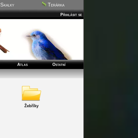
Skalky
Terárka
Přihlásit se
Atlas
Ostatní
Žebříky