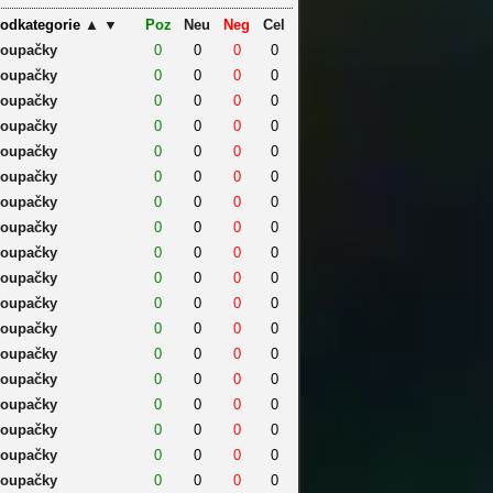
odkategorie
▲
▼
Poz
Neu
Neg
Cel
oupačky
0
0
0
0
oupačky
0
0
0
0
oupačky
0
0
0
0
oupačky
0
0
0
0
oupačky
0
0
0
0
oupačky
0
0
0
0
oupačky
0
0
0
0
oupačky
0
0
0
0
oupačky
0
0
0
0
oupačky
0
0
0
0
oupačky
0
0
0
0
oupačky
0
0
0
0
oupačky
0
0
0
0
oupačky
0
0
0
0
oupačky
0
0
0
0
oupačky
0
0
0
0
oupačky
0
0
0
0
oupačky
0
0
0
0