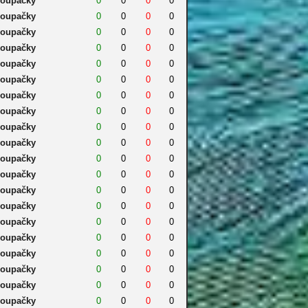
oupačky
0
0
0
0
oupačky
0
0
0
0
oupačky
0
0
0
0
oupačky
0
0
0
0
oupačky
0
0
0
0
oupačky
0
0
0
0
oupačky
0
0
0
0
oupačky
0
0
0
0
oupačky
0
0
0
0
oupačky
0
0
0
0
oupačky
0
0
0
0
oupačky
0
0
0
0
oupačky
0
0
0
0
oupačky
0
0
0
0
oupačky
0
0
0
0
oupačky
0
0
0
0
oupačky
0
0
0
0
oupačky
0
0
0
0
oupačky
0
0
0
0
oupačky
0
0
0
0