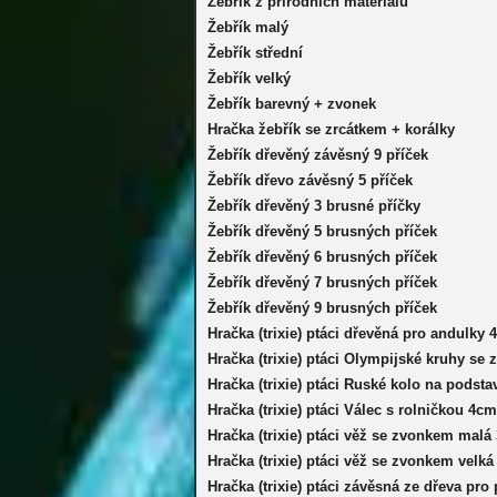
Žebřík z přírodních materiálů
Žebřík malý
Žebřík střední
Žebřík velký
Žebřík barevný + zvonek
Hračka žebřík se zrcátkem + korálky
Žebřík dřevěný závěsný 9 příček
Žebřík dřevo závěsný 5 příček
Žebřík dřevěný 3 brusné příčky
Žebřík dřevěný 5 brusných příček
Žebřík dřevěný 6 brusných příček
Žebřík dřevěný 7 brusných příček
Žebřík dřevěný 9 brusných příček
Hračka (trixie) ptáci dřevěná pro andulky 
Hračka (trixie) ptáci Olympijské kruhy s
Hračka (trixie) ptáci Ruské kolo na podst
Hračka (trixie) ptáci Válec s rolničkou 4cm
Hračka (trixie) ptáci věž se zvonkem mal
Hračka (trixie) ptáci věž se zvonkem velká
Hračka (trixie) ptáci závěsná ze dřeva pr