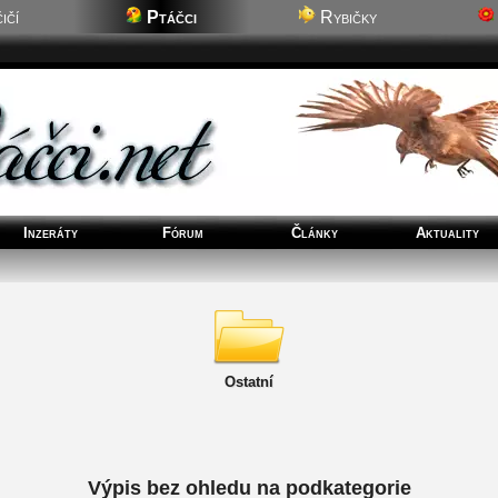
ičí
Ptáčci
Rybičky
Inzeráty
Fórum
Články
Aktuality
Ostatní
Výpis bez ohledu na podkategorie